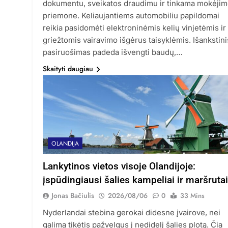
dokumentu, sveikatos draudimu ir tinkama mokėji
priemone. Keliaujantiems automobiliu papildomai
reikia pasidomėti elektroninėmis kelių vinjetėmis ir
griežtomis vairavimo išgėrus taisyklėmis. Išankstini
pasiruošimas padeda išvengti baudų,…
Skaityti daugiau
OLANDIJA
Lankytinos vietos visoje Olandijoje:
įspūdingiausi šalies kampeliai ir maršrutai
Jonas Bačiulis
2026/08/06
0
33 Mins
Nyderlandai stebina gerokai didesne įvairove, nei
galima tikėtis pažvelgus į nedidelį šalies plotą. Čia