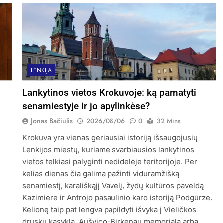
LENKIJA
Lankytinos vietos Krokuvoje: ką pamatyti
senamiestyje ir jo apylinkėse?
Jonas Bačiulis
2026/08/06
0
32 Mins
Krokuva yra vienas geriausiai istoriją išsaugojusių
Lenkijos miestų, kuriame svarbiausios lankytinos
vietos telkiasi palyginti nedidelėje teritorijoje. Per
kelias dienas čia galima pažinti viduramžišką
senamiestį, karališkąjį Vavelį, žydų kultūros paveldą
Kazimiere ir Antrojo pasaulinio karo istoriją Podgūrze.
Kelionę taip pat lengva papildyti išvyka į Vieličkos
druskų kasyklą, Aušvico-Birkenau memorialą arba