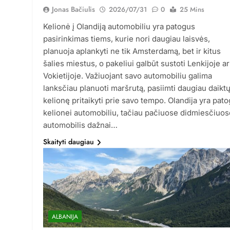
Jonas Bačiulis
2026/07/31
0
25 Mins
Kelionė į Olandiją automobiliu yra patogus
pasirinkimas tiems, kurie nori daugiau laisvės,
planuoja aplankyti ne tik Amsterdamą, bet ir kitus
šalies miestus, o pakeliui galbūt sustoti Lenkijoje ar
Vokietijoje. Važiuojant savo automobiliu galima
lanksčiau planuoti maršrutą, pasiimti daugiau daiktų
kelionę pritaikyti prie savo tempo. Olandija yra pato
kelionei automobiliu, tačiau pačiuose didmiesčiuos
automobilis dažnai…
Skaityti daugiau
ALBANIJA