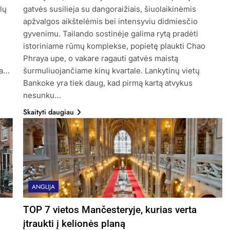
lų
gatvės susilieja su dangoraižiais, šiuolaikinėmis
apžvalgos aikštelėmis bei intensyviu didmiesčio
gyvenimu. Tailando sostinėje galima rytą pradėti
istoriniame rūmų komplekse, popietę plaukti Chao
Phraya upe, o vakare ragauti gatvės maistą
ja…
šurmuliuojančiame kinų kvartale. Lankytinų vietų
Bankoke yra tiek daug, kad pirmą kartą atvykus
nesunku…
Skaityti daugiau
ANGLIJA
TOP 7 vietos Mančesteryje, kurias verta
įtraukti į kelionės planą