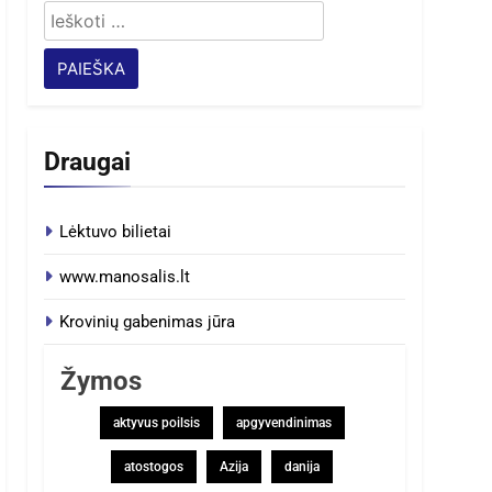
Ieškoti:
Draugai
Lėktuvo bilietai
www.manosalis.lt
Krovinių gabenimas jūra
Žymos
aktyvus poilsis
apgyvendinimas
atostogos
Azija
danija