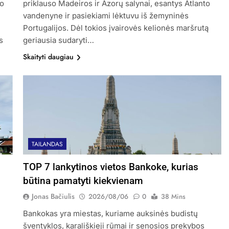
mo
priklauso Madeiros ir Azorų salynai, esantys Atlanto
vandenyne ir pasiekiami lėktuvu iš žemyninės
Portugalijos. Dėl tokios įvairovės kelionės maršrutą
s
geriausia sudaryti…
Skaityti daugiau
TAILANDAS
TOP 7 lankytinos vietos Bankoke, kurias
būtina pamatyti kiekvienam
Jonas Bačiulis
2026/08/06
0
38 Mins
Bankokas yra miestas, kuriame auksinės budistų
šventyklos, karališkieji rūmai ir senosios prekybos