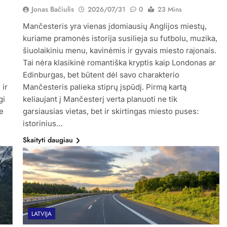
Jonas Bačiulis
2026/07/31
0
23 Mins
Mančesteris yra vienas įdomiausių Anglijos miestų,
kuriame pramonės istorija susilieja su futbolu, muzika,
šiuolaikiniu menu, kavinėmis ir gyvais miesto rajonais.
Tai nėra klasikinė romantiška kryptis kaip Londonas ar
Edinburgas, bet būtent dėl savo charakterio
 ir
Mančesteris palieka stiprų įspūdį. Pirmą kartą
gi
keliaujant į Mančesterį verta planuoti ne tik
e
garsiausias vietas, bet ir skirtingas miesto puses:
istorinius…
Skaityti daugiau
LATVIJA