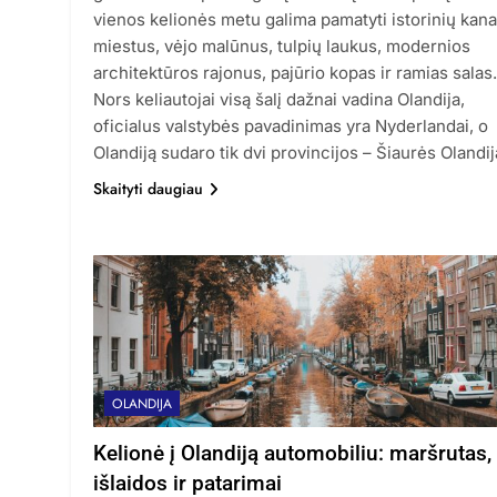
vienos kelionės metu galima pamatyti istorinių kana
miestus, vėjo malūnus, tulpių laukus, modernios
architektūros rajonus, pajūrio kopas ir ramias salas.
Nors keliautojai visą šalį dažnai vadina Olandija,
oficialus valstybės pavadinimas yra Nyderlandai, o
Olandiją sudaro tik dvi provincijos – Šiaurės Olandi
Skaityti daugiau
OLANDIJA
Kelionė į Olandiją automobiliu: maršrutas,
išlaidos ir patarimai