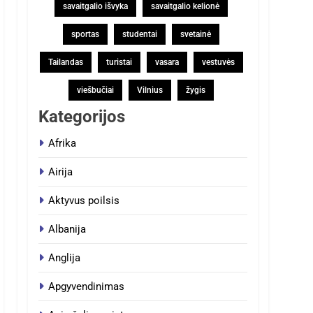
savaitgalio išvyka
savaitgalio kelionė
sportas
studentai
svetainė
Tailandas
turistai
vasara
vestuvės
viešbučiai
Vilnius
žygis
Kategorijos
Afrika
Airija
Aktyvus poilsis
Albanija
Anglija
Apgyvendinimas