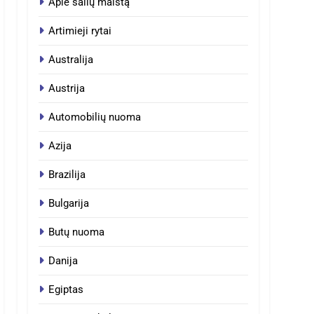
Apie šalių maistą
Artimieji rytai
Australija
Austrija
Automobilių nuoma
Azija
Brazilija
Bulgarija
Butų nuoma
Danija
Egiptas