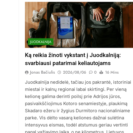
JUODKALNIJA
Ką reikia žinoti vykstant į Juodkalniją:
svarbiausi patarimai keliautojams
Jonas Bačiulis
2026/08/06
0
16 Mins
Juodkalnija nedidelė, tačiau jos pakrantė, istoriniai
miestai ir kalnų regionai labai skirtingi. Per vieną
kelionę galima derinti poilsį prie Adrijos jūros,
pasivaikščiojimus Kotoro senamiestyje, plaukimą
Skadaro ežeru ir žygius Durmitoro nacionaliniame
parke. Vis dėlto vasarą keliones dažnai sulėtina
intensyvus eismas, todėl atstumus geriau vertinti
pagal važiavimo laiką, o ne kilometrus. Lietuvos