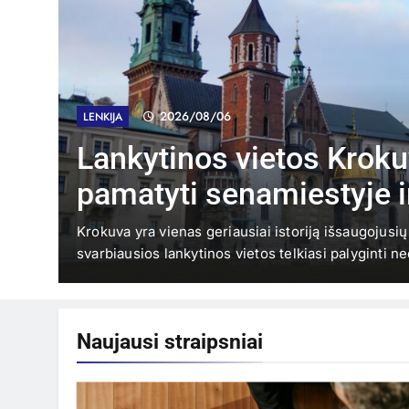
2026/08/06
LENKIJA
Lankytinos vietos Kroku
pamatyti senamiestyje ir
apylinkėse?
onai
Krokuva yra vienas geriausiai istoriją išsaugojusi
svarbiausios lankytinos vietos telkiasi palyginti n
Naujausi
straipsniai