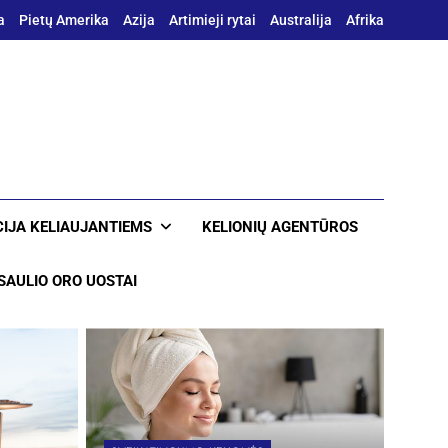
a
Pietų Amerika
Azija
Artimieji rytai
Australija
Afrika
IJA KELIAUJANTIEMS
KELIONIŲ AGENTŪROS
SAULIO ORO UOSTAI