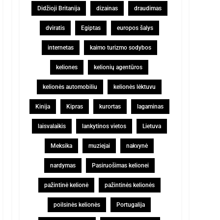
Didžioji Britanija
dizainas
draudimas
dviratis
Egiptas
europos šalys
internetas
kaimo turizmo sodybos
keliones
kelionių agentūros
kelionės automobiliu
kelionės lėktuvu
Kinija
Kipras
kurortas
lagaminas
laisvalaikis
lankytinos vietos
Lietuva
Meksika
muziejai
nakvynė
nardymas
Pasiruošimas kelionei
pažintinė kelionė
pažintinės kelionės
poilsinės kelionės
Portugalija