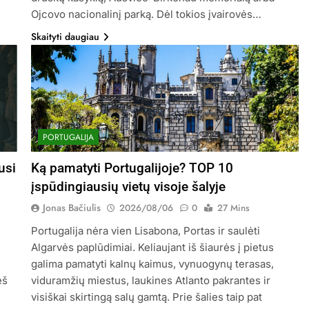
Ojcovo nacionalinį parką. Dėl tokios įvairovės…
Skaityti daugiau
PORTUGALIJA
usi
Ką pamatyti Portugalijoje? TOP 10
įspūdingiausių vietų visoje šalyje
Jonas Bačiulis
2026/08/06
0
27 Mins
Portugalija nėra vien Lisabona, Portas ir saulėti
Algarvės paplūdimiai. Keliaujant iš šiaurės į pietus
galima pamatyti kalnų kaimus, vynuogynų terasas,
eš
viduramžių miestus, laukines Atlanto pakrantes ir
visiškai skirtingą salų gamtą. Prie šalies taip pat