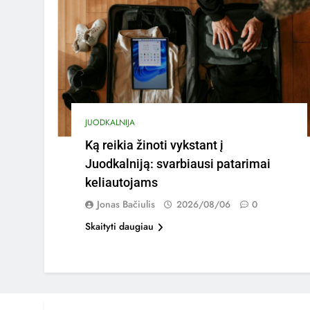
JUODKALNIJA
Ką reikia žinoti vykstant į
Juodkalniją: svarbiausi patarimai
keliautojams
Jonas Bačiulis
2026/08/06
0
Skaityti daugiau