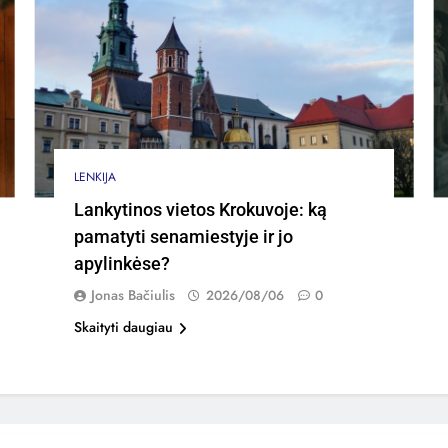
LENKIJA
Lankytinos vietos Krokuvoje: ką
pamatyti senamiestyje ir jo
apylinkėse?
Jonas Bačiulis
2026/08/06
0
Skaityti daugiau