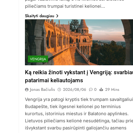
piliečiams trumpai turistinei kelionei…
Skaityti daugiau
VENGRIJA
Ką reikia žinoti vykstant į Vengriją: svarbia
patarimai keliautojams
Jonas Bačiulis
2026/08/06
0
29 Mins
Vengrija yra patogi kryptis tiek trumpam savaitgaliui
Budapešte, tiek ilgesnei kelionei po terminius
kurortus, istorinius miestus ir Balatono apylinkes.
Lietuvos piliečiams kelionė nesudėtinga, tačiau pri
išvykstant svarbu pasirūpinti galiojančiu asmens