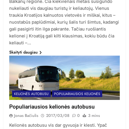
Balkanų regione. Čia kiekvienais metais susigundo
nukeliauti vis daugiau turistų ir keliautojų. Vienus
traukia Kroatijos kalnuotos vietovės ir miškai, kitus –
nuostabūs paplūdimiai, kurių šalis turi šimtus, kadangi
gali pasigirti itin ilga pakrante. Tačiau ruošiantis
kelionei į Kroatiją gali kilti klausimas, kokiu būdu čia
keliauti –…
Skaityti daugiau
KELIONĖS AUTOBUSU
POPULIARIAUSIOS KELIONĖS
Populiariausios kelionės autobusu
Jonas Bačiulis
2017/03/08
0
3 mins
Kelionės autobusu vis dar gyvuoja ir klesti. Ypač