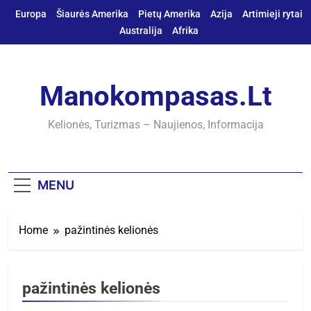
Skip
Europa
Šiaurės Amerika
Pietų Amerika
Azija
Artimieji rytai
to
Australija
Afrika
content
Manokompasas.lt
Kelionės, Turizmas – Naujienos, Informacija
MENU
Home
pažintinės kelionės
pažintinės kelionės