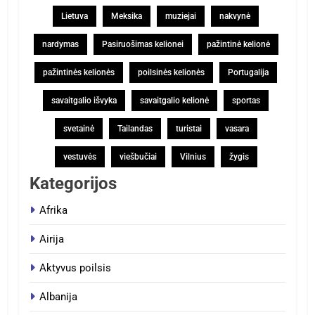
Lietuva
Meksika
muziejai
nakvynė
nardymas
Pasiruošimas kelionei
pažintinė kelionė
pažintinės kelionės
poilsinės kelionės
Portugalija
savaitgalio išvyka
savaitgalio kelionė
sportas
svetainė
Tailandas
turistai
vasara
vestuvės
viešbučiai
Vilnius
žygis
Kategorijos
Afrika
Airija
Aktyvus poilsis
Albanija