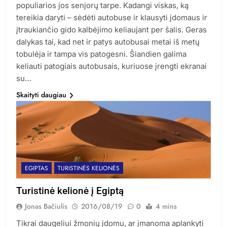
populiarios jos senjorų tarpe. Kadangi viskas, ką
tereikia daryti – sėdėti autobuse ir klausyti įdomaus ir
įtraukiančio gido kalbėjimo keliaujant per šalis. Geras
dalykas tai, kad net ir patys autobusai metai iš metų
tobulėja ir tampa vis patogesni. Šiandien galima
keliauti patogiais autobusais, kuriuose įrengti ekranai
su…
Skaityti daugiau
EGIPTAS
TURISTINĖS KELIONĖS
Turistinė kelionė į Egiptą
Jonas Bačiulis
2016/08/19
0
4 mins
Tikrai daugeliui žmonių įdomu, ar įmanoma aplankyti