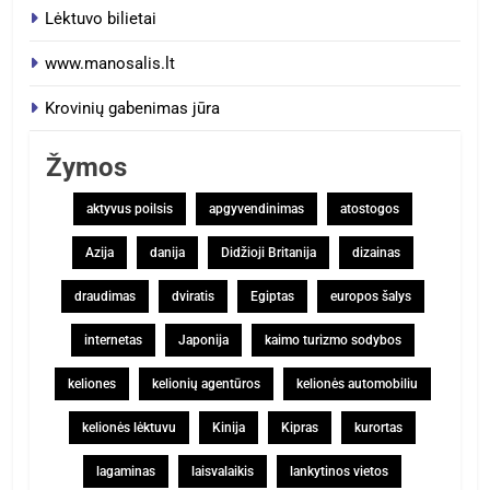
Lėktuvo bilietai
www.manosalis.lt
Krovinių gabenimas jūra
Žymos
aktyvus poilsis
apgyvendinimas
atostogos
Azija
danija
Didžioji Britanija
dizainas
draudimas
dviratis
Egiptas
europos šalys
internetas
Japonija
kaimo turizmo sodybos
keliones
kelionių agentūros
kelionės automobiliu
kelionės lėktuvu
Kinija
Kipras
kurortas
lagaminas
laisvalaikis
lankytinos vietos