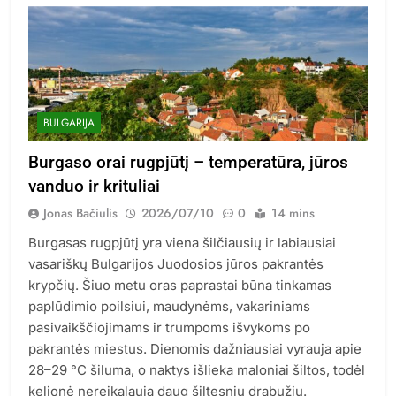
BULGARIJA
Burgaso orai rugpjūtį – temperatūra, jūros
vanduo ir krituliai
Jonas Bačiulis
2026/07/10
0
14 mins
Burgasas rugpjūtį yra viena šilčiausių ir labiausiai
vasariškų Bulgarijos Juodosios jūros pakrantės
krypčių. Šiuo metu oras paprastai būna tinkamas
paplūdimio poilsiui, maudynėms, vakariniams
pasivaikščiojimams ir trumpoms išvykoms po
pakrantės miestus. Dienomis dažniausiai vyrauja apie
28–29 °C šiluma, o naktys išlieka maloniai šiltos, todėl
kelionė nereikalauja daug šiltesnių drabužių.