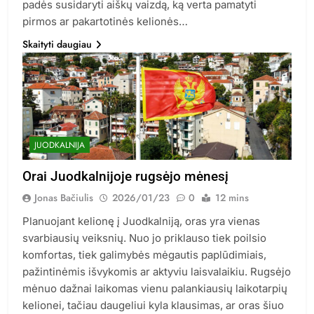
padės susidaryti aiškų vaizdą, ką verta pamatyti
pirmos ar pakartotinės kelionės…
Skaityti daugiau
JUODKALNIJA
Orai Juodkalnijoje rugsėjo mėnesį
Jonas Bačiulis
2026/01/23
0
12 mins
Planuojant kelionę į Juodkalniją, oras yra vienas
svarbiausių veiksnių. Nuo jo priklauso tiek poilsio
komfortas, tiek galimybės mėgautis paplūdimiais,
pažintinėmis išvykomis ar aktyviu laisvalaikiu. Rugsėjo
mėnuo dažnai laikomas vienu palankiausių laikotarpių
kelionei, tačiau daugeliui kyla klausimas, ar oras šiuo