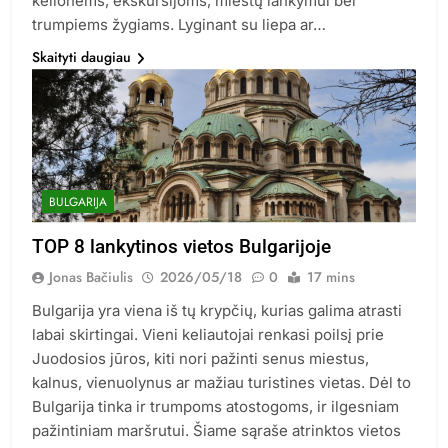
kelionėms, ekskursijoms, miestų lankymui bei
trumpiems žygiams. Lyginant su liepa ar…
Skaityti daugiau
BULGARIJA
TOP 8 lankytinos vietos Bulgarijoje
Jonas Bačiulis
2026/05/18
0
17 mins
Bulgarija yra viena iš tų krypčių, kurias galima atrasti
labai skirtingai. Vieni keliautojai renkasi poilsį prie
Juodosios jūros, kiti nori pažinti senus miestus,
kalnus, vienuolynus ar mažiau turistines vietas. Dėl to
Bulgarija tinka ir trumpoms atostogoms, ir ilgesniam
pažintiniam maršrutui. Šiame sąraše atrinktos vietos