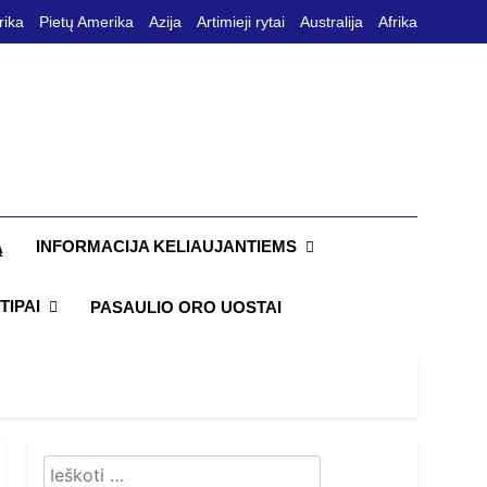
rika
Pietų Amerika
Azija
Artimieji rytai
Australija
Afrika
INFORMACIJA KELIAUJANTIEMS
Ą
TIPAI
PASAULIO ORO UOSTAI
Ieškoti: