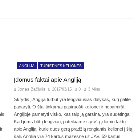
ANGLIJA
TURISTINĖS KELIONĖS
Įdomus faktai apie Angliją
Jonas Bačiulis
2017/03/15
0
3 Mins
Skrydis į Angliją turbūt yra lengviausias dalykas, kurį galite
padaryti. O štai tinkamai pasiruošti kelionei ir nepamiršti
ais
Anglijoje pamatyti visko, kas taip ją garsina, yra sudėtinga.
Kad jums būtų lengviau, pateikiame sąrašą įdomių faktų
ir
apie Angliją, kurie duos gerą pradžią rengiantis kelionei į šią
.
šalį. Anglija yra 74 kartus mažesnė už JAV, 59 kartus