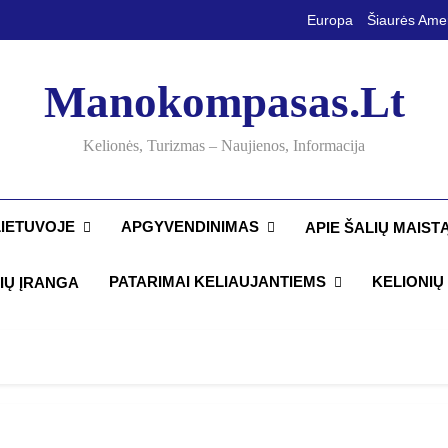
Europa
Šiaurės Ame
Manokompasas.lt
Kelionės, Turizmas – Naujienos, Informacija
LIETUVOJE
APGYVENDINIMAS
APIE ŠALIŲ MAIST
PATARIMAI KELIAUJANTIEMS
KELIONIŲ 
IŲ ĮRANGA