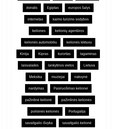
dviratis
Egiptas
europos šalys
internetas
kaimo turizmo sodybos
keliones
kelionių agentūros
kelionės automobiliu
kelionės lėktuvu
Kinija
Kipras
kurortas
lagaminas
laisvalaikis
lankytinos vietos
Lietuva
Meksika
muziejai
nakvynė
nardymas
Pasiruošimas kelionei
pažintinė kelionė
pažintinės kelionės
poilsinės kelionės
Portugalija
savaitgalio išvyka
savaitgalio kelionė