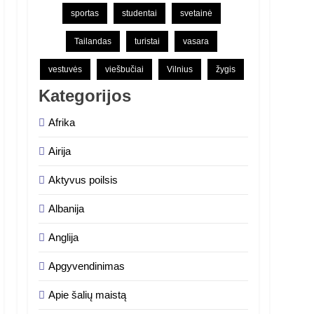
sportas
studentai
svetainė
Tailandas
turistai
vasara
vestuvės
viešbučiai
Vilnius
žygis
Kategorijos
Afrika
Airija
Aktyvus poilsis
Albanija
Anglija
Apgyvendinimas
Apie šalių maistą