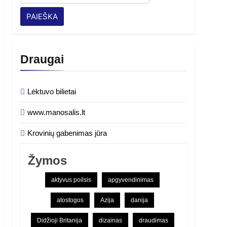
Draugai
Lėktuvo bilietai
www.manosalis.lt
Krovinių gabenimas jūra
Žymos
aktyvus poilsis
apgyvendinimas
atostogos
Azija
danija
Didžioji Britanija
dizainas
draudimas