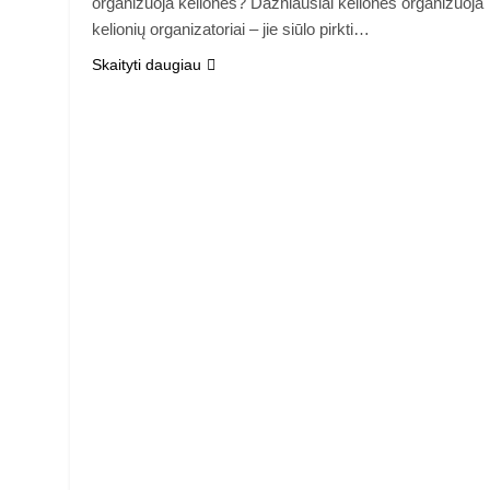
organizuoja keliones? Dažniausiai keliones organizuoja
kelionių organizatoriai – jie siūlo pirkti…
Skaityti daugiau