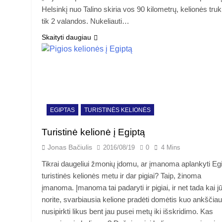
Helsinkį nuo Talino skiria vos 90 kilometrų, kelionės tr
tik 2 valandos. Nukeliauti…
Skaityti daugiau
EGIPTAS
TURISTINĖS KELIONĖS
Turistinė kelionė į Egiptą
Jonas Bačiulis
2016/08/19
0
4 Mins
Tikrai daugeliui žmonių įdomu, ar įmanoma aplankyti Eg
turistinės kelionės metu ir dar pigiai? Taip, žinoma
įmanoma. Įmanoma tai padaryti ir pigiai, ir net tada kai j
norite, svarbiausia kelione pradėti domėtis kuo ankščiau,
nusipirkti likus bent jau pusei metų iki išskridimo. Kas