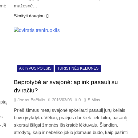
ukmė
mažesnė…
Skaityti daugiau
AKTYVUS POILSIS
TURISTINĖS KELIONĖS
Beprotybė ar svajonė: aplink pasaulį su
dviračiu?
Jonas Bačiulis
2016/03/03
0
5 Mins
iptą
Prieš šimtus metų svajonė apkeliauti pasaulį jūrų keliais
ūs
buvo įvykdyta. Vėliau, praėjus dar šiek tiek laiko, pasaulį
 ją
skersai išilgai žmonės išskraidė lėktuvais. Šiandien,
atrodytų, kaip ir nebeliko jokio įdomaus būdo, kaip pažinti