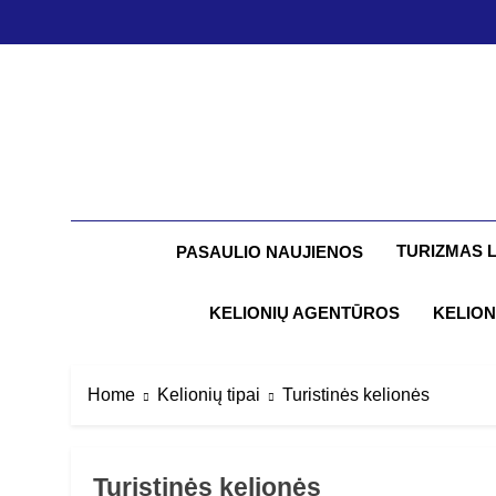
Skip
to
content
TURIZMAS 
PASAULIO NAUJIENOS
KELIONIŲ AGENTŪROS
KELION
Home
Kelionių tipai
Turistinės kelionės
Turistinės kelionės