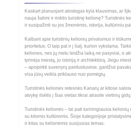
Kaskart planuojant atostogas kyla klausimas, ar šįkart
nauja šalimi ir rinktis turistinę kelionę? Turistinės 
ir susipažinti su jos žmonėmis, istorija, kultūriniu pa
Kalbant apie turistinių kelionių privalumus ir trūkumu
prioritetus. O taip pat ir į šalį, kurion vykstama. Tar
keliones, nes jų metu leidžia laiką ne pasyviai, o ak
tyrinėja miestą, jo istoriją ir architektūrą. Jeigu mie
– apsipirkti suvenyrų parduotuvėse, gardžiai pavakari
visa jūsų veikla priklauso nuo pomėgių.
Turistinės kelionės retesnės Kanarų ar kitose salose
atvykę ilsėtis į šias vietas tikrai atrasite vietinių 
Turistinės kelionės – tai pati turiningiausia kelionių r
su kitomis kultūromis. Šioje kategorijoje pristatysim
ir kitas su kelionėmis susijusias temas.