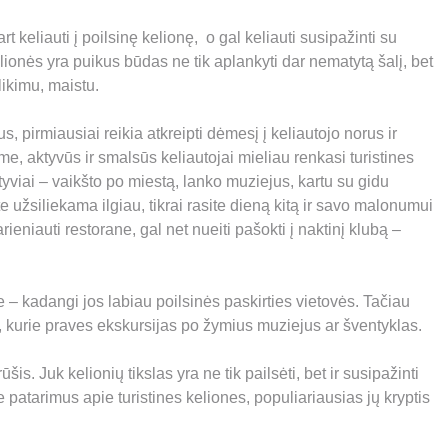
 keliauti į poilsinę kelionę, o gal keliauti susipažinti su
kelionės yra puikus būdas ne tik aplankyti dar nematytą šalį, bet
likimu, maistu.
s, pirmiausiai reikia atkreipti dėmesį į keliautojo norus ir
kime, aktyvūs ir smalsūs keliautojai mieliau renkasi turistines
tyviai – vaikšto po miestą, lanko muziejus, kartu su gidu
ste užsiliekama ilgiau, tikrai rasite dieną kitą ir savo malonumui
eniauti restorane, gal net nueiti pašokti į naktinį klubą –
 – kadangi jos labiau poilsinės paskirties vietovės. Tačiau
gidų, kurie praves ekskursijas po žymius muziejus ar šventyklas.
ūšis. Juk kelionių tikslas yra ne tik pailsėti, bet ir susipažinti
e patarimus apie turistines keliones, populiariausias jų kryptis