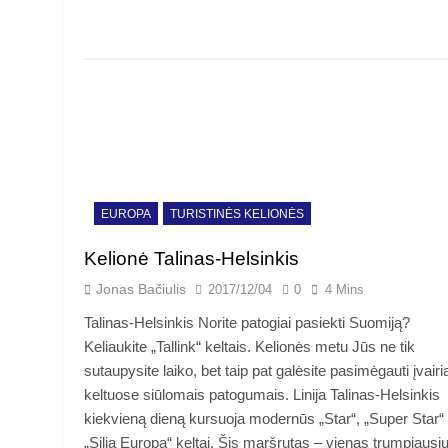
EUROPA
TURISTINĖS KELIONĖS
Kelionė Talinas-Helsinkis
Jonas Bačiulis
2017/12/04
0
4 Mins
Talinas-Helsinkis Norite patogiai pasiekti Suomiją?
Keliaukite „Tallink“ keltais. Kelionės metu Jūs ne tik
sutaupysite laiko, bet taip pat galėsite pasimėgauti įvairi
keltuose siūlomais patogumais. Linija Talinas-Helsinkis
kiekvieną dieną kursuoja modernūs „Star“, „Super Star“ 
„Silja Europa“ keltai. Šis maršrutas – vienas trumpiausių