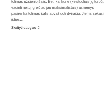
tolimas užsienio šalis. Bet, kai kurie (keistuoliais jų turbūt
vadinti neitų, greičiau jau maksimalistais) asmenys
pasirenka tolimas šalis apvažiuoti dviračiu. Jiems sekasi
išties…
Skaityti daugiau