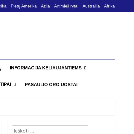
rika
Pietų Amerika
Azija
Artimieji rytai
Australija
Afrika
INFORMACIJA KELIAUJANTIEMS
Ą
TIPAI
PASAULIO ORO UOSTAI
Ieškoti: