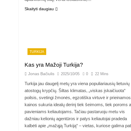
Skaityti daugiau
TURKIJA
Kas yra Mažoji Turkija?
Jonas Bačiulis
2025/10/05
0
22 Mins
Turkija jau daugelį metų yra viena populiariausių lietuvių
atostogų krypčių. Šiltas klimatas, „viskas įskaičiuota“
poilsis, svetingi žmonės, egzotiška virtuvė ir prieinamos
kainos sukuria idealų derinį tiek šeimoms, tiek poroms a
pavieniams keliautojams. Tačiau pastaruoju metu vis
dažniau kelionių agentūros ir patys keliautojai pradeda
kalbėti apie „mažąją Turkiją“ – vietas, kuriose galima pati