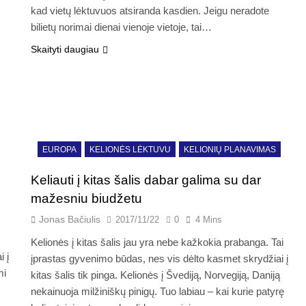
kad vietų lėktuvuos atsiranda kasdien. Jeigu neradote
bilietų norimai dienai vienoje vietoje, tai…
Skaityti daugiau
EUROPA
KELIONĖS LĖKTUVU
KELIONIŲ PLANAVIMAS
Keliauti į kitas šalis dabar galima su dar
mažesniu biudžetu
Jonas Bačiulis
2017/11/22
0
4 Mins
Kelionės į kitas šalis jau yra nebe kažkokia prabanga. Tai
i į
įprastas gyvenimo būdas, nes vis dėlto kasmet skrydžiai į
mi
kitas šalis tik pinga. Kelionės į Švediją, Norvegiją, Daniją
nekainuoja milžiniškų pinigų. Tuo labiau – kai kurie patyrę