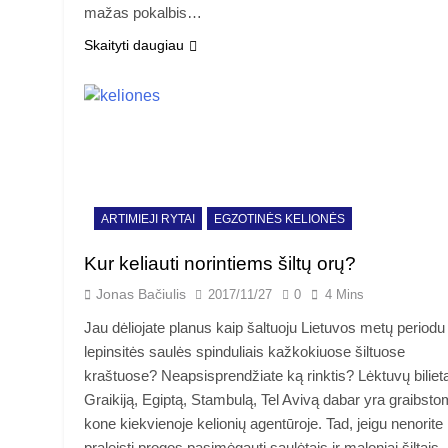
mažas pokalbis…
Skaityti daugiau
ARTIMIEJI RYTAI
EGZOTINĖS KELIONĖS
Kur keliauti norintiems šiltų orų?
Jonas Bačiulis
2017/11/27
0
4 Mins
Jau dėliojate planus kaip šaltuoju Lietuvos metų periodu
lepinsitės saulės spinduliais kažkokiuose šiltuose
kraštuose? Neapsisprendžiate ką rinktis? Lėktuvų bilieta
Graikiją, Egiptą, Stambulą, Tel Avivą dabar yra graibsto
kone kiekvienoje kelionių agentūroje. Tad, jeigu nenorite
praleisti progos pasimėgauti saulėtais ir maloniai šiltais