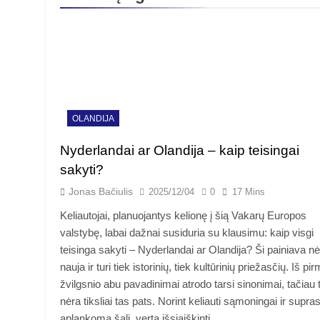
OLANDIJA
Nyderlandai ar Olandija – kaip teisingai
sakyti?
Jonas Bačiulis
2025/12/04
0
17 Mins
Keliautojai, planuojantys kelionę į šią Vakarų Europos
valstybę, labai dažnai susiduria su klausimu: kaip visgi
teisinga sakyti – Nyderlandai ar Olandija? Ši painiava n
nauja ir turi tiek istorinių, tiek kultūrinių priežasčių. Iš pi
žvilgsnio abu pavadinimai atrodo tarsi sinonimai, tačiau t
nėra tiksliai tas pats. Norint keliauti sąmoningai ir supras
aplankomą šalį, verta išsiaiškinti,…