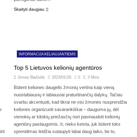
Skaityti daugiau
INFORMACIJA KELIAUJANTIEMS
Top 5 Lietuvos kelionių agentūros
Jonas Bačiulis
2023/01/26
0
3 Mins
Būtent keliones daugelis žmonių vertina kaip vieną
nuostabiausių ir labiausiai praturtinančių dalykų. Tačiau
svarbu akcentuoti, kad tikrai ne visi žmonės nusprendžia
r
keliones organizuoti savarankiškai – dauguma jų, dėl
vienokių ar kitokių priežasčių nori pasinaudoti kelionių
agentūrų paslaugomis. Ir, nieko keista, juk būtent toks
rti
sprendimas leidžia sutaupyti labai daug laiko, be to,