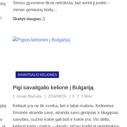
Streso gyvenime tikrai netrūksta, tad norint jį įveikti –
etoj
vienas geriausių būdų…
į
Skaityti daugiau
SAVAITGALIO KELIONĖS
Pigi savaitgalio kelionė į Bulgariją
Jonas Bačiulis
2016/08/19
0
3 Mins
iptą
Keliauti yra ne tik sveika, bet ir labai malonu. Kelionėse
žmonės atranda save, atranda savo gerąsias ir blogąsias
ūs
savybes, sužino kokie gali būti ir kokie yra. Vis dėlto,
 ją
keliauti kartą į metus – privalu, tačiau kodėl gi neaplankius