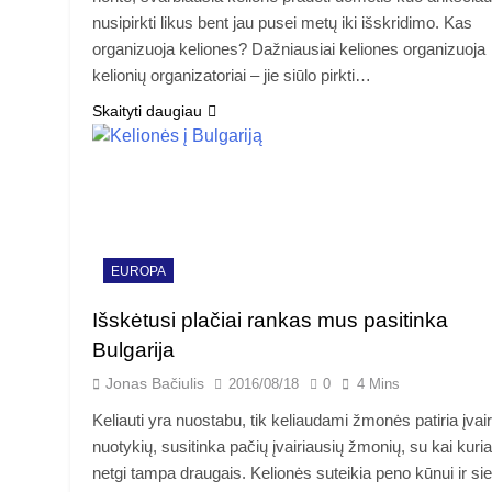
nusipirkti likus bent jau pusei metų iki išskridimo. Kas
organizuoja keliones? Dažniausiai keliones organizuoja
kelionių organizatoriai – jie siūlo pirkti…
Skaityti daugiau
EUROPA
Išskėtusi plačiai rankas mus pasitinka
Bulgarija
Jonas Bačiulis
2016/08/18
0
4 Mins
Keliauti yra nuostabu, tik keliaudami žmonės patiria įvair
nuotykių, susitinka pačių įvairiausių žmonių, su kai kuria
netgi tampa draugais. Kelionės suteikia peno kūnui ir siel