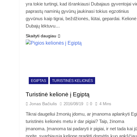
yra tokie turtingi, kad išrankiausi Dubajaus gyventojai vi
paprastų naminių gyvūnų jaukinasi tokius egzotinius
gyvūnus kaip tigrai, beždžionės, liūtai, gepardai. Kelionė 
Dubajų lėktuvu…
Skaityti daugiau
EGIPTAS
TURISTINĖS KELIONĖS
Turistinė kelionė į Egiptą
Jonas Bačiulis
2016/08/19
0
4 Mins
Tikrai daugeliui žmonių įdomu, ar įmanoma aplankyti Eg
turistinės kelionės metu ir dar pigiai? Taip, žinoma
įmanoma. Įmanoma tai padaryti ir pigiai, ir net tada kai j
norite, svarbiausia kelione pradėti domėtis kuo ankščiau,