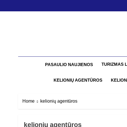
Skip
to
content
TURIZMAS 
PASAULIO NAUJIENOS
KELIONIŲ AGENTŪROS
KELION
Home
kelionių agentūros
kelionių agentūros