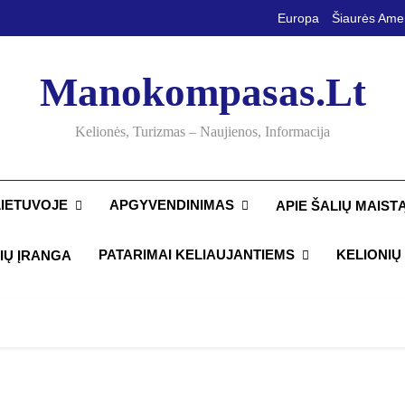
Europa
Šiaurės Ame
Manokompasas.lt
Kelionės, Turizmas – Naujienos, Informacija
LIETUVOJE
APGYVENDINIMAS
APIE ŠALIŲ MAIST
PATARIMAI KELIAUJANTIEMS
KELIONIŲ 
IŲ ĮRANGA