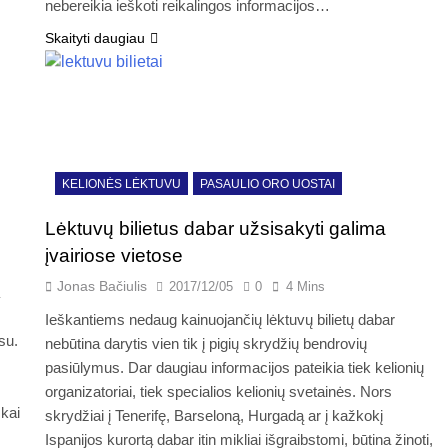
nebereikia ieškoti reikalingos informacijos…
Skaityti daugiau
KELIONĖS LĖKTUVU
PASAULIO ORO UOSTAI
Lėktuvų bilietus dabar užsisakyti galima
įvairiose vietose
Jonas Bačiulis
2017/12/05
0
4 Mins
Ieškantiems nedaug kainuojančių lėktuvų bilietų dabar
su.
nebūtina darytis vien tik į pigių skrydžių bendrovių
pasiūlymus. Dar daugiau informacijos pateikia tiek kelionių
organizatoriai, tiek specialios kelionių svetainės. Nors
škai
skrydžiai į Tenerifę, Barseloną, Hurgadą ar į kažkokį
Ispanijos kurortą dabar itin mikliai išgraibstomi, būtina žinoti,