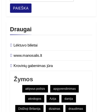
Draugai
Lėktuvo bilietai
www.manosalis.lt
Krovinių gabenimas jūra
Žymos
aktyvus poilsis
apgyvendinimas
atostogos
Azija
danija
Didžioji Britanija
dizainas
draudimas