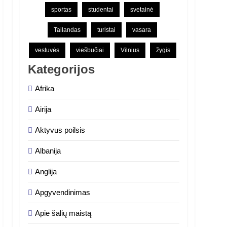
sportas
studentai
svetainė
Tailandas
turistai
vasara
vestuvės
viešbučiai
Vilnius
žygis
Kategorijos
Afrika
Airija
Aktyvus poilsis
Albanija
Anglija
Apgyvendinimas
Apie šalių maistą