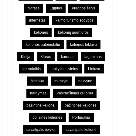
dviratis
Egiptas
europos šalys
internetas
kaimo turizmo sodybos
keliones
kelionių agentūros
kelionės automobiliu
kelionės lėktuvu
Kinija
Kipras
kurortas
lagaminas
laisvalaikis
lankytinos vietos
Lietuva
Meksika
muziejai
nakvynė
nardymas
Pasiruošimas kelionei
pažintinė kelionė
pažintinės kelionės
poilsinės kelionės
Portugalija
savaitgalio išvyka
savaitgalio kelionė