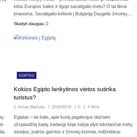
kitos Europos šalies ir ilgojo savaitgalio metu? O tai tikrai
įmanoma. Savaitgalio kelionė į Bulgariją Daugelis žmonių…
Skaityti daugiau
EGIPTAS
Kokios Egipto lankytinos vietos sutinka
turistus?
Jonas Bačiulis
2016/08/18
0
4 Mins
ių
Egiptas – tai šalis, apie kurią pagalvojus dažnam
is
užspaudžią žadą, kadangi šioje šalyje plyti tūkstančiai metų
ai,
istorijos, įvairūs gamtos ir žmonių kūriniai, milžiniškos