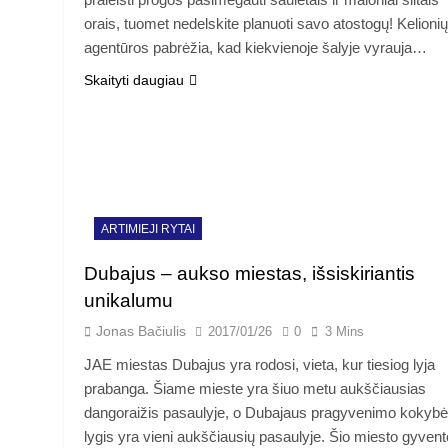
orais, tuomet nedelskite planuoti savo atostogų! Kelionių
agentūros pabrėžia, kad kiekvienoje šalyje vyrauja…
Skaityti daugiau
ARTIMIEJI RYTAI
Dubajus – aukso miestas, išsiskiriantis
unikalumu
Jonas Bačiulis
2017/01/26
0
3 Mins
JAE miestas Dubajus yra rodosi, vieta, kur tiesiog lyja
prabanga. Šiame mieste yra šiuo metu aukščiausias
dangoraižis pasaulyje, o Dubajaus pragyvenimo kokybė 
lygis yra vieni aukščiausių pasaulyje. Šio miesto gyvent