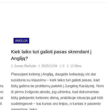
ANGLIJA
Kiek laiko turi galioti pasas skrendant į
Angliją?
Jonas Bačiulis
2025/11/04
0
13 Mins
Planuojant kelionę į Angliją, daugelis keliautojų vis dar
susiduria su klausimu – kiek laiko turi galioti pasas, kad
ėra
būtų galima be problemų patekti į Jungtinę Karalystę. Nors
rmo
iš pirmo žvilgsnio atrodo, jog užtenka, kad dokumentas
ai
būtų galiojantis kelionės dieną, praktikoje situacija gali būti
ti
sudėtingesnė – kai kurios oro linijos, o kartais ir pasienio
pareigūnai, taiko…