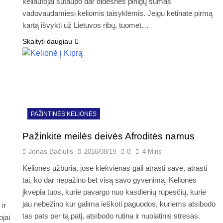
keliautojai sutaupo dar didesnes pinigų sumas
vadovaudamiesi keliomis taisyklėmis. Jeigu ketinate pirmą
kartą išvykti už Lietuvos ribų, tuomet…
Skaityti daugiau
PAŽINTINĖS KELIONĖS
Pažinkite meilės deivės Afroditės namus
Jonas Bačiulis
2016/08/19
0
4 Mins
Kelionės užburia, jose kiekvienas gali atrasti save, atrasti
tai, ko dar nepažino bet visą savo gyvenimą. Kelionės
įkvepia tuos, kurie pavargo nuo kasdienių rūpesčių, kurie
jau nebežino kur galima ieškoti paguodos, kuriems atsibodo
ir
tas pats per tą patį, atsibodo rutina ir nuolatinis stresas.
ojai