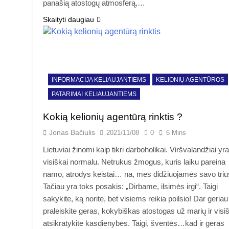
panašią atostogų atmosferą,…
Skaityti daugiau
INFORMACIJA KELIAUJANTIEMS
KELIONIŲ AGENTŪROS
PATARIMAI KELIAUJANTIEMS
Kokią kelionių agentūrą rinktis ?
Jonas Bačiulis
2021/11/08
0
6 Mins
Lietuviai žinomi kaip tikri darboholikai. Viršvalandžiai yra
visiškai normalu. Netrukus žmogus, kuris laiku pareina
namo, atrodys keistai… na, mes didžiuojamės savo triū
Tačiau yra toks posakis: „Dirbame, ilsimės irgi“. Taigi
sakykite, ką norite, bet visiems reikia poilsio! Dar geriau
praleiskite geras, kokybiškas atostogas už marių ir visi
atsikratykite kasdienybės. Taigi, šventės…kad ir geras