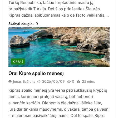
Turkų Respublika, tačiau tarptautiniu mastu ją
pripažįsta tik Turkija. Dėl šios priežasties Šiaurės
Kipras dažnai apibūdinamas kaip de facto veikiantis,…
Skaityti daugiau
KIPRAS
Orai Kipre spalio mėnesį
Jonas Bačiulis
2026/06/09
0
25 mins
Kipras spalio mėnesį yra viena patraukliausių krypčių
tiems, kurie nori pratęsti vasarą, bet nebenori
alinančio karščio. Dienomis čia dažnai išlieka šilta,
jūra dar tinkama maudynėms, o vakarai tampa gaivesni
ir malonesni pasivaikščiojimams. Dėl to spalis Kipre