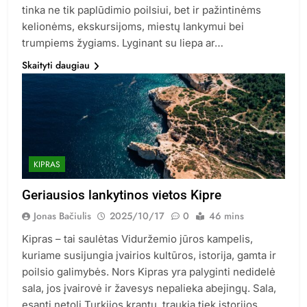
tinka ne tik paplūdimio poilsiui, bet ir pažintinėms
kelionėms, ekskursijoms, miestų lankymui bei
trumpiems žygiams. Lyginant su liepa ar…
Skaityti daugiau
KIPRAS
Geriausios lankytinos vietos Kipre
Jonas Bačiulis
2025/10/17
0
46 mins
Kipras – tai saulėtas Viduržemio jūros kampelis,
kuriame susijungia įvairios kultūros, istorija, gamta ir
poilsio galimybės. Nors Kipras yra palyginti nedidelė
sala, jos įvairovė ir žavesys nepalieka abejingų. Sala,
esanti netoli Turkijos krantų, traukia tiek istorijos