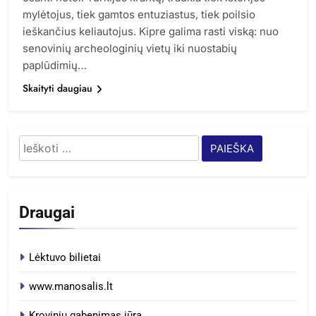
mylėtojus, tiek gamtos entuziastus, tiek poilsio
ieškančius keliautojus. Kipre galima rasti viską: nuo
senovinių archeologinių vietų iki nuostabių
paplūdimių…
Skaityti daugiau
Ieškoti:
Draugai
Lėktuvo bilietai
www.manosalis.lt
Krovinių gabenimas jūra