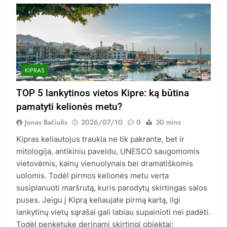
KIPRAS
TOP 5 lankytinos vietos Kipre: ką būtina
pamatyti kelionės metu?
Jonas Bačiulis
2026/07/10
0
30 mins
Kipras keliautojus traukia ne tik pakrante, bet ir
mitologija, antikiniu paveldu, UNESCO saugomomis
vietovėmis, kalnų vienuolynais bei dramatiškomis
uolomis. Todėl pirmos kelionės metu verta
susiplanuoti maršrutą, kuris parodytų skirtingas salos
puses. Jeigu į Kiprą keliaujate pirmą kartą, ilgi
lankytinų vietų sąrašai gali labiau supainioti nei padėti.
Todėl penketuke derinami skirtingi objektai: