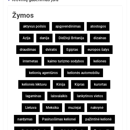
Žymos
aktyvus poilsis
apgyvendinimas
atostogos
Azija
danija
Didžioji Britanija
dizainas
draudimas
dviratis
Egiptas
europos šalys
internetas
kaimo turizmo sodybos
keliones
kelionių agentūros
kelionės automobiliu
kelionės lėktuvu
Kinija
Kipras
kurortas
lagaminas
laisvalaikis
lankytinos vietos
Lietuva
Meksika
muziejai
nakvynė
nardymas
Pasiruošimas kelionei
pažintinė kelionė