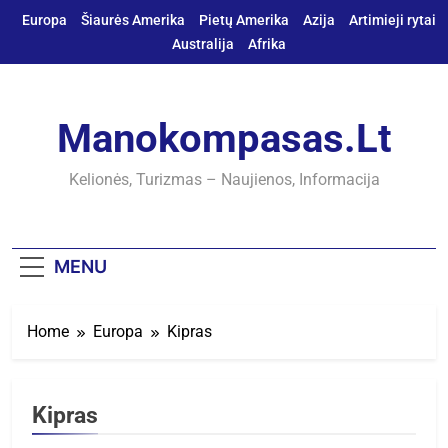
Skip
Europa
Šiaurės Amerika
Pietų Amerika
Azija
Artimieji rytai
to
Australija
Afrika
content
Manokompasas.lt
Kelionės, Turizmas – Naujienos, Informacija
MENU
Home
Europa
Kipras
Kipras