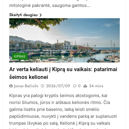
mitologinė pakrantė, saugoma gamtos…
Skaityti daugiau
KIPRAS
Ar verta keliauti į Kiprą su vaikais: patarimai
šeimos kelionei
Jonas Bačiulis
2026/07/09
0
34 mins
Kipras yra patogi kryptis šeimos atostogoms, kai
norisi šilumos, jūros ir aiškaus kelionės ritmo. Čia
galima ilsėtis prie baseino, laiką leisti smėlio
paplūdimiuose, nuvykti į vandens parką ar suplanuoti
trumpas išvykas po salą. Kelionė į Kiprą su vaikais