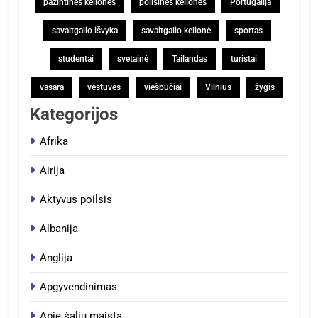
pažintinės kelionės
poilsinės kelionės
Portugalija
savaitgalio išvyka
savaitgalio kelionė
sportas
studentai
svetainė
Tailandas
turistai
vasara
vestuvės
viešbučiai
Vilnius
žygis
Kategorijos
Afrika
Airija
Aktyvus poilsis
Albanija
Anglija
Apgyvendinimas
Apie šalių maistą