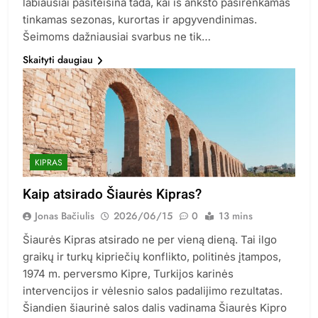
labiausiai pasiteisina tada, kai iš anksto pasirenkamas
tinkamas sezonas, kurortas ir apgyvendinimas.
Šeimoms dažniausiai svarbus ne tik…
Skaityti daugiau
KIPRAS
Kaip atsirado Šiaurės Kipras?
Jonas Bačiulis
2026/06/15
0
13 mins
Šiaurės Kipras atsirado ne per vieną dieną. Tai ilgo
graikų ir turkų kipriečių konflikto, politinės įtampos,
1974 m. perversmo Kipre, Turkijos karinės
intervencijos ir vėlesnio salos padalijimo rezultatas.
Šiandien šiaurinė salos dalis vadinama Šiaurės Kipro