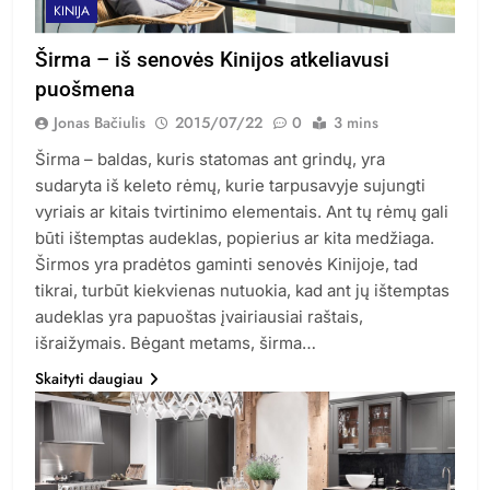
KINIJA
Širma – iš senovės Kinijos atkeliavusi
puošmena
Jonas Bačiulis
2015/07/22
0
3 mins
Širma – baldas, kuris statomas ant grindų, yra
sudaryta iš keleto rėmų, kurie tarpusavyje sujungti
vyriais ar kitais tvirtinimo elementais. Ant tų rėmų gali
būti ištemptas audeklas, popierius ar kita medžiaga.
Širmos yra pradėtos gaminti senovės Kinijoje, tad
tikrai, turbūt kiekvienas nutuokia, kad ant jų ištemptas
audeklas yra papuoštas įvairiausiai raštais,
išraižymais. Bėgant metams, širma…
Skaityti daugiau