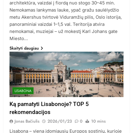
architektūra, vaizdai į fiordą nuo stogo 30–45 min.
Nemokamas lankymas lauke, ypač gražu saulėlydžio
metu Akershus tvirtovė Viduramžių pilis, Oslo istorija,
panoraminiai vaizdai 1–1,5 val. Teritorija atvira
nemokamai, muziejai – už mokestį Karl Johans gate
Miesto…
Skaityti daugiau
LISABONA
Ką pamatyti Lisabonoje? TOP 5
rekomendacijos
Jonas Bačiulis
2026/01/23
0
10 mins
Lisabona – viena įdomiausių Europos sostinių, kurioje