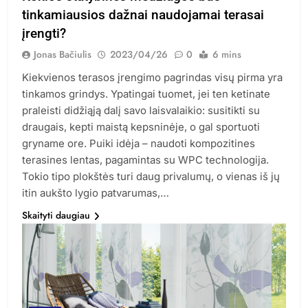
tinkamiausios dažnai naudojamai terasai
įrengti?
Jonas Bačiulis
2023/04/26
0
6 mins
Kiekvienos terasos įrengimo pagrindas visų pirma yra
tinkamos grindys. Ypatingai tuomet, jei ten ketinate
praleisti didžiąją dalį savo laisvalaikio: susitikti su
draugais, kepti maistą kepsninėje, o gal sportuoti
gryname ore. Puiki idėja – naudoti kompozitines
terasines lentas, pagamintas su WPC technologija.
Tokio tipo plokštės turi daug privalumų, o vienas iš jų
itin aukšto lygio patvarumas,…
Skaityti daugiau