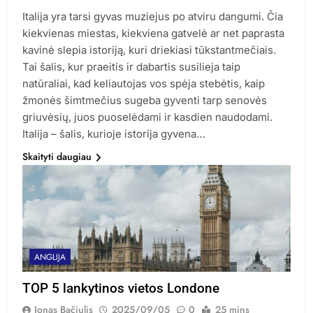
Italija yra tarsi gyvas muziejus po atviru dangumi. Čia
kiekvienas miestas, kiekviena gatvelė ar net paprasta
kavinė slepia istoriją, kuri driekiasi tūkstantmečiais.
Tai šalis, kur praeitis ir dabartis susilieja taip
natūraliai, kad keliautojas vos spėja stebėtis, kaip
žmonės šimtmečius sugeba gyventi tarp senovės
griuvėsių, juos puoselėdami ir kasdien naudodami.
Italija – šalis, kurioje istorija gyvena…
Skaityti daugiau
ANGLIJA
TOP 5 lankytinos vietos Londone
Jonas Bačiulis
2025/09/05
0
25 mins