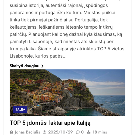
susipina istorija, autentiški rajonai, įspūdingos
panoramos ir portugališka kultūra. Miestas puikiai
tinka tiek pirmajai pažinčiai su Portugalija, tiek
keliautojams, ieškantiems lėtesnio tempo ir tikrų
patirčių. Planuojant kelionę dažnai kyla klausimas, ką
pamatyti Lisabonoje, kad miestas atsiskleistų per
trumpą laiką. Šiame straipsnyje atrinktos TOP 5 vietos
Lisabonoje, kurios padės…
Skaityti daugiau
ITALIJA
TOP 5 įdomūs faktai apie Italiją
Jonas Bačiulis
2025/10/29
0
18 mins