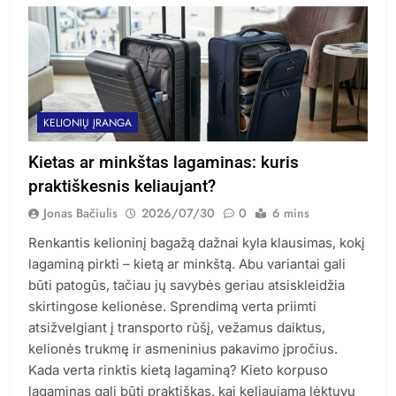
KELIONIŲ ĮRANGA
Kietas ar minkštas lagaminas: kuris
praktiškesnis keliaujant?
Jonas Bačiulis
2026/07/30
0
6 mins
Renkantis kelioninį bagažą dažnai kyla klausimas, kokį
lagaminą pirkti – kietą ar minkštą. Abu variantai gali
būti patogūs, tačiau jų savybės geriau atsiskleidžia
skirtingose kelionėse. Sprendimą verta priimti
atsižvelgiant į transporto rūšį, vežamus daiktus,
kelionės trukmę ir asmeninius pakavimo įpročius.
Kada verta rinktis kietą lagaminą? Kieto korpuso
lagaminas gali būti praktiškas, kai keliaujama lėktuvu