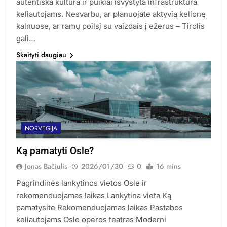
autentiška kultūra ir puikiai išvystyta infrastruktūra
keliautojams. Nesvarbu, ar planuojate aktyvią kelionę
kalnuose, ar ramų poilsį su vaizdais į ežerus – Tirolis
gali…
Skaityti daugiau
NORVEGIJA
Ką pamatyti Osle?
Jonas Bačiulis
2026/01/30
0
16 mins
Pagrindinės lankytinos vietos Osle ir
rekomenduojamas laikas Lankytina vieta Ką
pamatysite Rekomenduojamas laikas Pastabos
keliautojams Oslo operos teatras Moderni