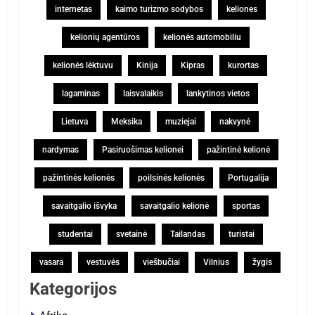
internetas
kaimo turizmo sodybos
keliones
kelionių agentūros
kelionės automobiliu
kelionės lėktuvu
Kinija
Kipras
kurortas
lagaminas
laisvalaikis
lankytinos vietos
Lietuva
Meksika
muziejai
nakvynė
nardymas
Pasiruošimas kelionei
pažintinė kelionė
pažintinės kelionės
poilsinės kelionės
Portugalija
savaitgalio išvyka
savaitgalio kelionė
sportas
studentai
svetainė
Tailandas
turistai
vasara
vestuvės
viešbučiai
Vilnius
žygis
Kategorijos