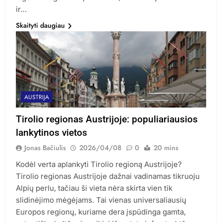
ir…
Skaityti daugiau
AUSTRIJA
Tirolio regionas Austrijoje: populiariausios
lankytinos vietos
Jonas Bačiulis
2026/04/08
0
20 mins
Kodėl verta aplankyti Tirolio regioną Austrijoje?
Tirolio regionas Austrijoje dažnai vadinamas tikruoju
Alpių perlu, tačiau ši vieta nėra skirta vien tik
slidinėjimo mėgėjams. Tai vienas universaliausių
Europos regionų, kuriame dera įspūdinga gamta,