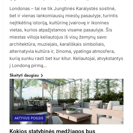
Londonas – tai ne tik Jungtinės Karalystės sostinė,
bet ir vienas lankomiausių miestų pasaulyje, turintis
neįtikėtiną istoriją, kultūrinę įvairovę ir ikonines
vietas, kurios atpažįstamos visame pasaulyje. Šis
miestas vilioja keliautojus iš visų žemynų savo
architektūra, muziejais, karališkais simboliais,
alternatyvia kultūra ir, žinoma, ypatinga atmosfera,
kurią sunku rasti bet kur kitur. Keliautojai, atvykstantys
į Londoną pirmą…
Skaityti daugiau
AKTYVUS POILSIS
Kokios statybinės medžiagos bus