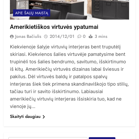
APIE ŠALIŲ MAISTĄ
Amerikietiškos virtuvės ypatumai
Jonas Bačiulis
2014/12/01
0
3 mins
Kiekvienoje šalyje virtuvių interjeras bent truputėlį
skiriasi. Kiekvienos šalies virtuvėje pamatysime bent
trupinėli tos šalies bendrumo, savitumo, išskirtinumo
iš kitų. Amerikiečių virtuvės dizainas labai šviesus ir
pakilus. Dėl virtuvės baldų ir patalpos spalvų
interjeras šiek tiek primena skandinaviškojo tipo stilių,
tačiau turi ir savito išskirtinumo. Labiausiai
amerikiečių virtuvių interjeras išsiskiria tuo, kad ne
vienoje jų…
Skaityti daugiau