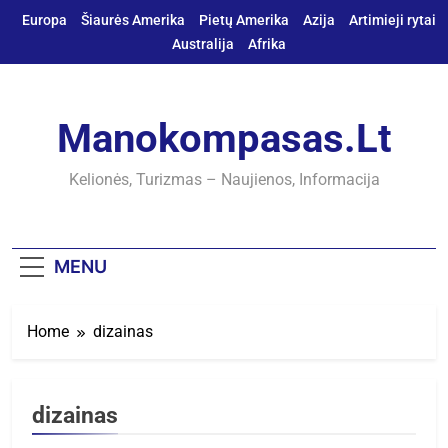
Skip
Europa
Šiaurės Amerika
Pietų Amerika
Azija
Artimieji rytai
to
Australija
Afrika
content
Manokompasas.lt
Kelionės, Turizmas – Naujienos, Informacija
MENU
Home
dizainas
dizainas