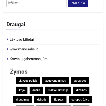
Ieškoti:
Draugai
Lėktuvo bilietai
www.manosalis.lt
Krovinių gabenimas jūra
Žymos
aktyvus poilsis
apgyvendinimas
atostogos
Azija
danija
Didžioji Britanija
dizainas
draudimas
dviratis
Egiptas
europos šalys