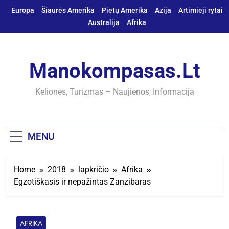
Skip
Europa
Šiaurės Amerika
Pietų Amerika
Azija
Artimieji rytai
to
Australija
Afrika
content
Manokompasas.lt
Kelionės, Turizmas – Naujienos, Informacija
MENU
Home
2018
lapkričio
Afrika
Egzotiškasis ir nepažintas Zanzibaras
AFRIKA