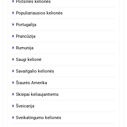
Poilsinės kelionės
Populiariausios kelionės
Portugalija
Prancūzija
Rumunija
Saugi kelionė
Savaitgalio kelionės
Šiaurės Amerika
Skiepai keliaujantiems
Šveicarija
Sveikatingumo kelionės