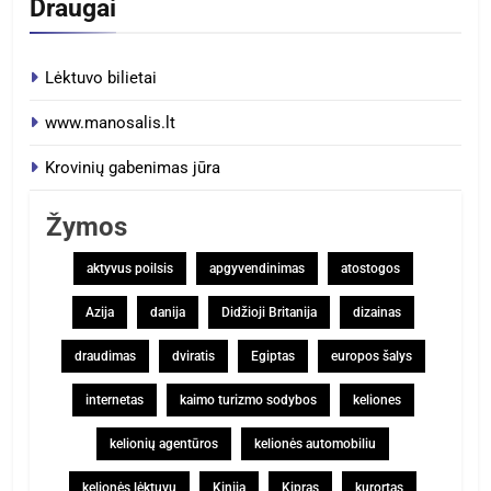
Draugai
Lėktuvo bilietai
www.manosalis.lt
Krovinių gabenimas jūra
Žymos
aktyvus poilsis
apgyvendinimas
atostogos
Azija
danija
Didžioji Britanija
dizainas
draudimas
dviratis
Egiptas
europos šalys
internetas
kaimo turizmo sodybos
keliones
kelionių agentūros
kelionės automobiliu
kelionės lėktuvu
Kinija
Kipras
kurortas