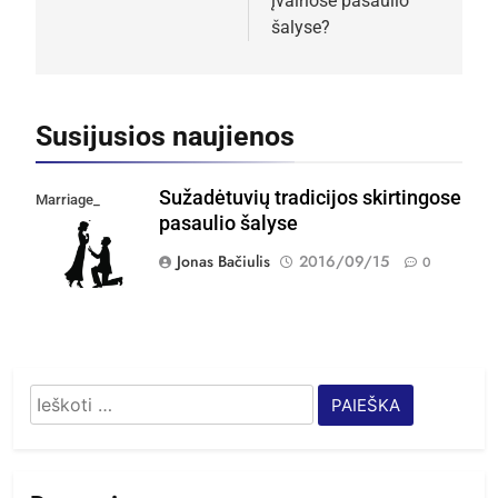
įvairiose pasaulio
šalyse?
Susijusios naujienos
Sužadėtuvių tradicijos skirtingose
Marriage_
pasaulio šalyse
proposal
Jonas Bačiulis
2016/09/15
0
Ieškoti: