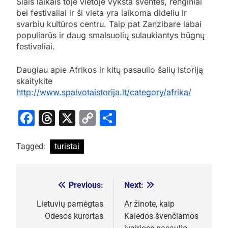
Šiais laikais toje vietoje vyksta šventės, renginiai
bei festivaliai ir ši vieta yra laikoma dideliu ir
svarbiu kultūros centru. Taip pat Zanzibare labai
populiarūs ir daug smalsuolių sulaukiantys būgnų
festivaliai.
Daugiau apie Afrikos ir kitų pasaulio šalių istoriją
skaitykite
http://www.spalvotaistorija.lt/category/afrika/
Facebook
Threads
X
Copy
Share
Link
Tagged:
turistai
Previous:
Next:
Navigacija
tarp
Lietuvių pamėgtas
Ar žinote, kaip
Odesos kurortas
Kalėdos švenčiamos
įrašų