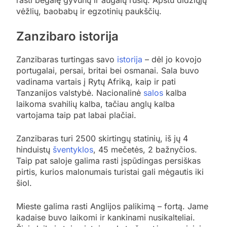
vėžlių, baobabų ir egzotinių paukščių.
Zanzibaro istorija
Zanzibaras turtingas savo
istorija
– dėl jo kovojo
portugalai, persai, britai bei osmanai. Sala buvo
vadinama vartais į Rytų Afriką, kaip ir pati
Tanzanijos valstybė. Nacionalinė
salos
kalba
laikoma svahilių kalba, tačiau anglų kalba
vartojama taip pat labai plačiai.
Zanzibaras turi 2500 skirtingų statinių, iš jų 4
hinduistų
šventyklos
, 45 mečetės, 2 bažnyčios.
Taip pat saloje galima rasti įspūdingas persiškas
pirtis, kurios malonumais turistai gali mėgautis iki
šiol.
Mieste galima rasti Anglijos palikimą – fortą. Jame
kadaise buvo laikomi ir kankinami nusikalteliai.