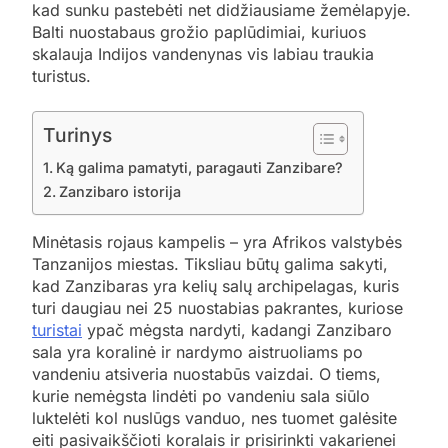
kad sunku pastebėti net didžiausiame žemėlapyje.
Balti nuostabaus grožio paplūdimiai, kuriuos
skalauja Indijos vandenynas vis labiau traukia
turistus.
Turinys
Ką galima pamatyti, paragauti Zanzibare?
Zanzibaro istorija
Minėtasis rojaus kampelis – yra Afrikos valstybės
Tanzanijos miestas. Tiksliau būtų galima sakyti,
kad Zanzibaras yra kelių salų archipelagas, kuris
turi daugiau nei 25 nuostabias pakrantes, kuriose
turistai
ypač mėgsta nardyti, kadangi Zanzibaro
sala yra koralinė ir nardymo aistruoliams po
vandeniu atsiveria nuostabūs vaizdai. O tiems,
kurie nemėgsta lindėti po vandeniu sala siūlo
luktelėti kol nuslūgs vanduo, nes tuomet galėsite
eiti pasivaikščioti koralais ir prisirinkti vakarienei