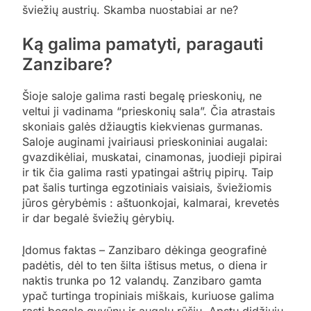
šviežių austrių. Skamba nuostabiai ar ne?
Ką galima pamatyti, paragauti
Zanzibare?
Šioje saloje galima rasti begalę prieskonių, ne
veltui ji vadinama “prieskonių sala”. Čia atrastais
skoniais galės džiaugtis kiekvienas gurmanas.
Saloje auginami įvairiausi prieskoniniai augalai:
gvazdikėliai, muskatai, cinamonas, juodieji pipirai
ir tik čia galima rasti ypatingai aštrių pipirų. Taip
pat šalis turtinga egzotiniais vaisiais, šviežiomis
jūros gėrybėmis : aštuonkojai, kalmarai, krevetės
ir dar begalė šviežių gėrybių.
Įdomus faktas – Zanzibaro dėkinga geografinė
padėtis, dėl to ten šilta ištisus metus, o diena ir
naktis trunka po 12 valandų. Zanzibaro gamta
ypač turtinga tropiniais miškais, kuriuose galima
rasti begalę gyvūnų ir augalų rūšių. Apstu didžiųjų