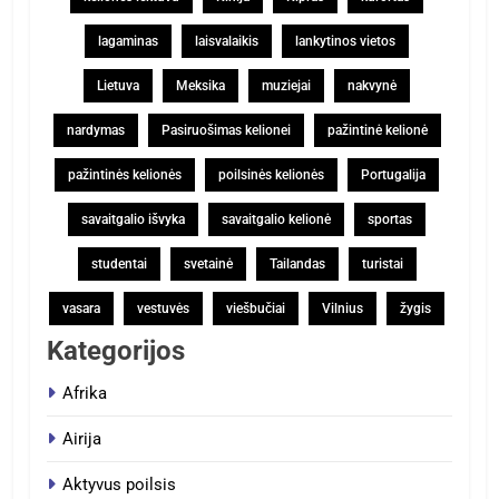
lagaminas
laisvalaikis
lankytinos vietos
Lietuva
Meksika
muziejai
nakvynė
nardymas
Pasiruošimas kelionei
pažintinė kelionė
pažintinės kelionės
poilsinės kelionės
Portugalija
savaitgalio išvyka
savaitgalio kelionė
sportas
studentai
svetainė
Tailandas
turistai
vasara
vestuvės
viešbučiai
Vilnius
žygis
Kategorijos
Afrika
Airija
Aktyvus poilsis