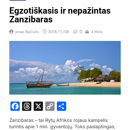
Egzotiškasis ir nepažintas
Zanzibaras
0
Jonas Bačiulis
2018/11/08
4 Mins
Facebook
Threads
X
Copy
Share
Link
Zanzibaras – tai Rytų Afrikos rojaus kampelis
turintis apie 1 mln. gyventojų. Toks paslaptingas,