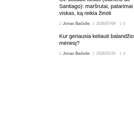
Santiago): maršrutai, patarimai 
viskas, ką reikia žinoti
Jonas Bačiulis
2026/07/09
0
Kur geriausia keliauti balandžio
mėnesį?
Jonas Bačiulis
2026/02/20
0