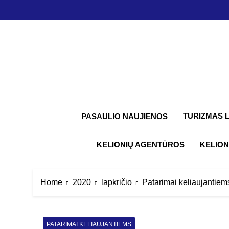
Skip
to
content
TURIZMAS 
PASAULIO NAUJIENOS
KELIONIŲ AGENTŪROS
KELION
Home
2020
lapkričio
Patarimai keliaujantiem
PATARIMAI KELIAUJANTIEMS