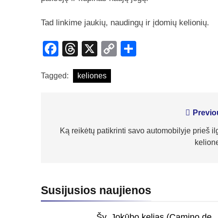
Tad linkime jaukių, naudingų ir įdomių kelionių.
Facebook
Threads
X
Copy
Share
Link
Tagged:
keliones
Navigacija
Previo
tarp
Ką reikėtų patikrinti savo automobilyje prieš i
kelion
įrašų
Susijusios naujienos
Šv. Jokūbo kelias (Camino de