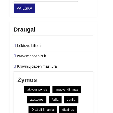
Draugai
Lėktuvo bilietai
www.manosalis.lt
Krovinių gabenimas jūra
Žymos
aktyvus poilsis
apgyvendinimas
atostogos
Azija
danija
Didžioji Britanija
dizainas