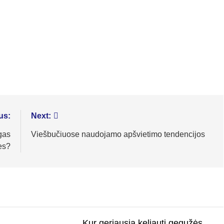
us:
Next:
lgas
Viešbučiuose naudojamo apšvietimo tendencijos
es?
Kur geriausia keliauti gegužės