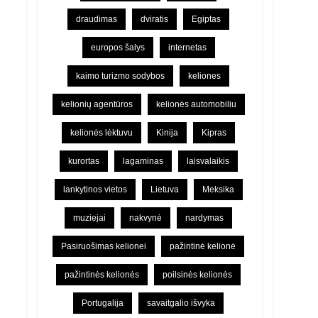
draudimas
dviratis
Egiptas
europos šalys
internetas
kaimo turizmo sodybos
keliones
kelionių agentūros
kelionės automobiliu
kelionės lėktuvu
Kinija
Kipras
kurortas
lagaminas
laisvalaikis
lankytinos vietos
Lietuva
Meksika
muziejai
nakvynė
nardymas
Pasiruošimas kelionei
pažintinė kelionė
pažintinės kelionės
poilsinės kelionės
Portugalija
savaitgalio išvyka