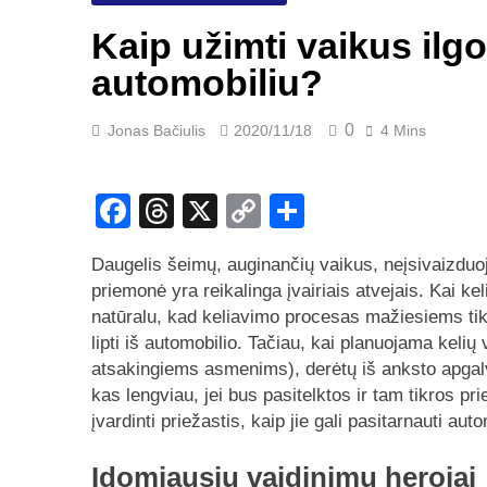
Kaip užimti vaikus ilg
automobiliu?
0
Jonas Bačiulis
2020/11/18
4 Mins
Facebook
Threads
X
Copy
Share
Link
Daugelis šeimų, auginančių vaikus, neįsivaizduoja
priemonė yra reikalinga įvairiais atvejais. Kai ke
natūralu, kad keliavimo procesas mažiesiems tikra
lipti iš automobilio. Tačiau, kai planuojama kelių
atsakingiems asmenims), derėtų iš anksto apgalvot
kas lengviau, jei bus pasitelktos ir tam tikros pr
įvardinti priežastis, kaip jie gali pasitarnauti au
Įdomiausių vaidinimų herojai