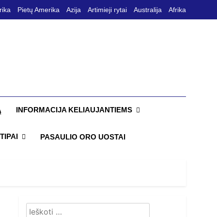
rika
Pietų Amerika
Azija
Artimieji rytai
Australija
Afrika
INFORMACIJA KELIAUJANTIEMS
Ą
TIPAI
PASAULIO ORO UOSTAI
Ieškoti: