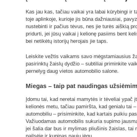
Kas jau kas, tačiau vaikai yra labai kūrybingi ir 
toje aplinkoje, kurioje jis būna dažniausiai, pavy
nustebinti ir pačius tėvus, nes jie turės aiškią pr
pridurti, jei jūsų vaikai į kelionę pasiims bent kel
bei netikėtų istorijų herojais jie taps.
Leiskite vežtis vaikams savo mėgstamiausius žais
pasirinktų žaislų dydžio – subtiliai priminkite va
pernelyg daug vietos automobilio salone.
Miegas – taip pat naudingas užsiėmi
Įdomu tai, kad neretai mamytės ir tėveliai ypač 
kelionės metu, tačiau pamiršta, kad genialu tai –
automobiliu – prisiminkite, kad kartais puikiu pa
Važiuodamas automobilis sukuria supimo jausmą, 
jei šalia dar bus ir mylimas pliušinis žaislas, t
pailsėję ir kupinas naujų jėgų.