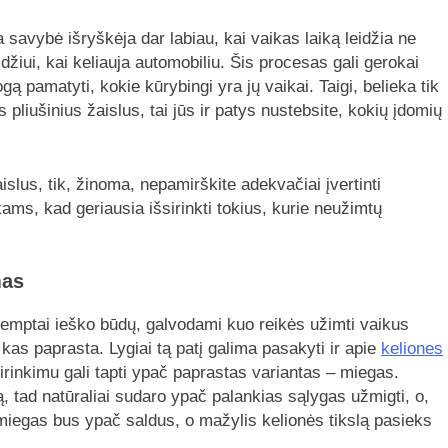
ta savybė išryškėja dar labiau, kai vaikas laiką leidžia ne
zdžiui, kai keliauja automobiliu. Šis procesas gali gerokai
ogą pamatyti, kokie kūrybingi yra jų vaikai. Taigi, belieka tik
is pliušinius žaislus, tai jūs ir patys nustebsite, kokių įdomių
lus, tik, žinoma, nepamirškite adekvačiai įvertinti
ikams, kad geriausia išsirinkti tokius, kurie neužimtų
mas
įtemptai ieško būdų, galvodami kuo reikės užimti vaikus
 kas paprasta. Lygiai tą patį galima pasakyti ir apie
keliones
sirinkimu gali tapti ypač paprastas variantas – miegas.
tad natūraliai sudaro ypač palankias sąlygas užmigti, o,
ai miegas bus ypač saldus, o mažylis kelionės tikslą pasieks