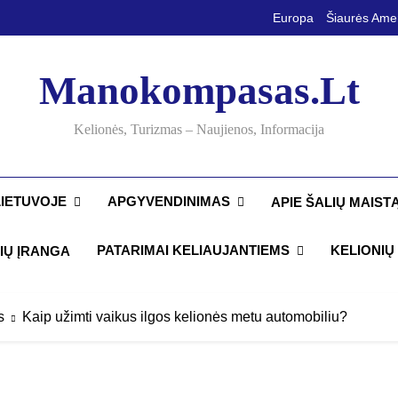
Europa
Šiaurės Ame
Manokompasas.lt
Kelionės, Turizmas – Naujienos, Informacija
LIETUVOJE
APGYVENDINIMAS
APIE ŠALIŲ MAIST
PATARIMAI KELIAUJANTIEMS
KELIONIŲ 
IŲ ĮRANGA
s
Kaip užimti vaikus ilgos kelionės metu automobiliu?