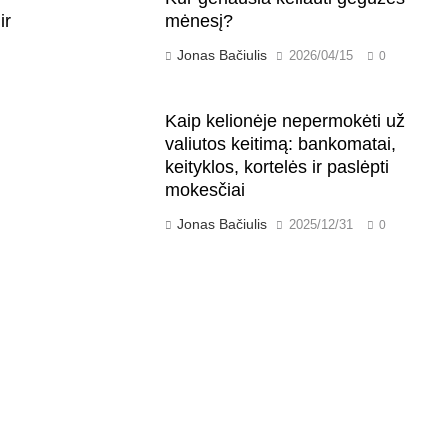
ir
mėnesį?
Jonas Bačiulis
2026/04/15
0
Kaip kelionėje nepermokėti už
valiutos keitimą: bankomatai,
keityklos, kortelės ir paslėpti
mokesčiai
Jonas Bačiulis
2025/12/31
0