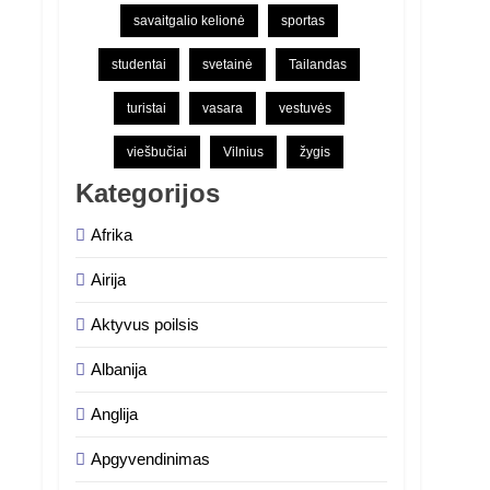
savaitgalio kelionė
sportas
studentai
svetainė
Tailandas
turistai
vasara
vestuvės
viešbučiai
Vilnius
žygis
Kategorijos
Afrika
Airija
Aktyvus poilsis
Albanija
Anglija
Apgyvendinimas