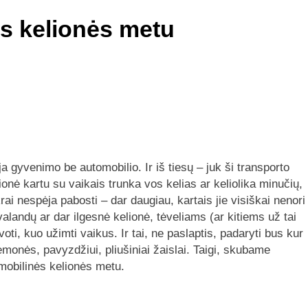
os kelionės metu
 gyvenimo be automobilio. Ir iš tiesų – juk ši transporto
lionė kartu su vaikais trunka vos kelias ar keliolika minučių,
i nespėja pabosti – dar daugiau, kartais jie visiškai nenori
 valandų ar dar ilgesnė kelionė, tėveliams (ar kitiems už tai
i, kuo užimti vaikus. Ir tai, ne paslaptis, padaryti bus kur
iemonės, pavyzdžiui, pliušiniai žaislai. Taigi, skubame
tomobilinės kelionės metu.