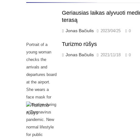
Geriausias laikas alyvuoti med
terasą
Jonas Bačiulis
2023/04/25
0
Turizmo rūšys
Portrait of a
young woman
Jonas Bačiulis
2021/11/18
0
checks the
arrivals and
departures board
at the airport.
She wears a
face mask for
protection during
a Coronavirus
pandemic. New
normal lifestyle
for public