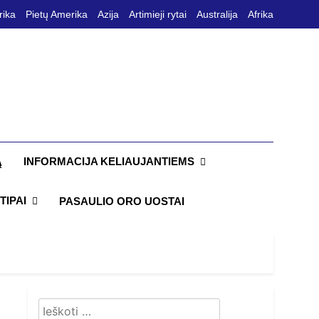
rika
Pietų Amerika
Azija
Artimieji rytai
Australija
Afrika
INFORMACIJA KELIAUJANTIEMS
Ą
TIPAI
PASAULIO ORO UOSTAI
Ieškoti: