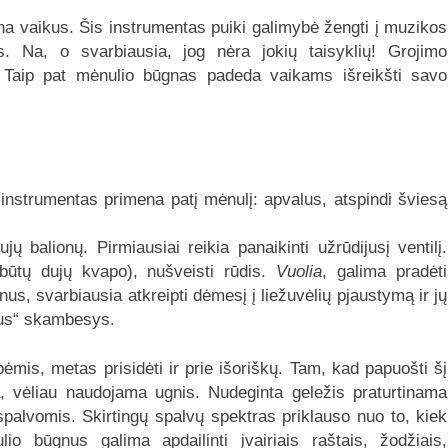
na vaikus. Šis instrumentas puiki galimybė žengti į muzikos
s. Na, o svarbiausia, jog nėra jokių taisyklių! Grojimo
. Taip pat mėnulio būgnas padeda vaikams išreikšti savo
instrumentas primena patį mėnulį: apvalus, atspindi šviesą
 balionų. Pirmiausiai reikia panaikinti užrūdijusį ventilį.
būtų dujų kvapo), nušveisti rūdis.
Vuolia
, galima pradėti
, svarbiausia atkreipti dėmesį į liežuvėlių pjaustymą ir jų
us
“
skambesys.
mis, metas prisidėti ir prie išoriškų. Tam, kad papuošti šį
a, vėliau naudojama ugnis. Nudeginta geležis praturtinama
palvomis. Skirtingų spalvų spektras priklauso nuo to, kiek
o būgnus galima apdailinti įvairiais raštais, žodžiais,