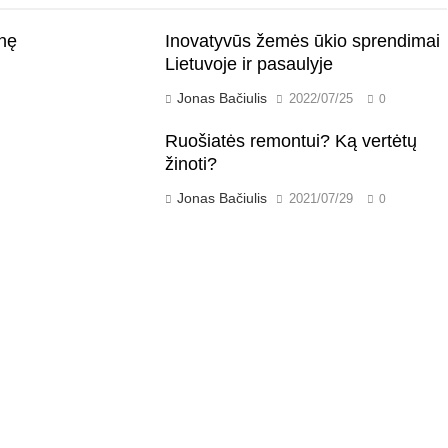
inę
Inovatyvūs žemės ūkio sprendimai
Lietuvoje ir pasaulyje
Jonas Bačiulis
2022/07/25
0
Ruošiatės remontui? Ką vertėtų
žinoti?
Jonas Bačiulis
2021/07/29
0