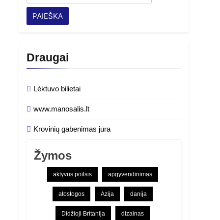
Draugai
Lėktuvo bilietai
www.manosalis.lt
Krovinių gabenimas jūra
Žymos
aktyvus poilsis
apgyvendinimas
atostogos
Azija
danija
Didžioji Britanija
dizainas