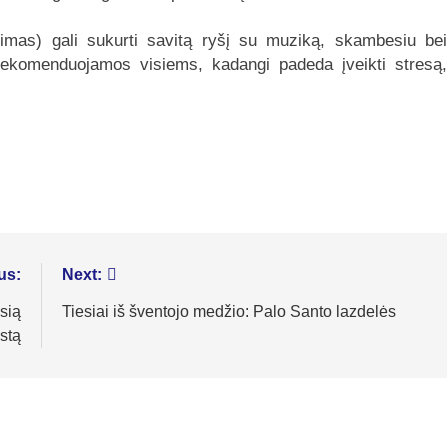
dimas) gali sukurti savitą ryšį su muziką, skambesiu bei
n rekomenduojamos visiems, kadangi padeda įveikti stresą,
us:
Next:
usią
Tiesiai iš šventojo medžio: Palo Santo lazdelės
stą