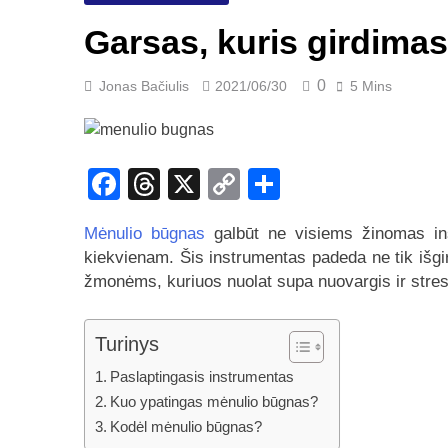
Garsas, kuris girdima
0
Jonas Bačiulis
2021/06/30
5 Mins
Facebook
Threads
X
Copy
Share
Link
Mėnulio būgnas
galbūt ne visiems žinomas ins
kiekvienam. Šis instrumentas padeda ne tik išgirst
žmonėms, kuriuos nuolat supa nuovargis ir stre
Turinys
Paslaptingasis instrumentas
Kuo ypatingas mėnulio būgnas?
Kodėl mėnulio būgnas?