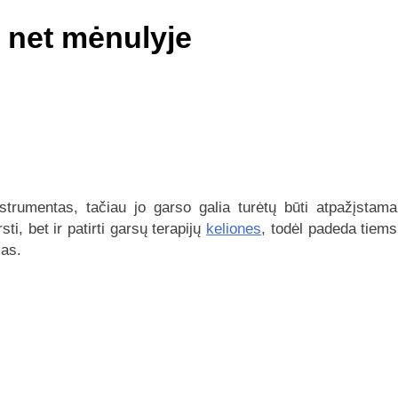
s net mėnulyje
trumentas, tačiau jo garso galia turėtų būti atpažįstama
i, bet ir patirti garsų terapijų
keliones
, todėl padeda tiems
sas.