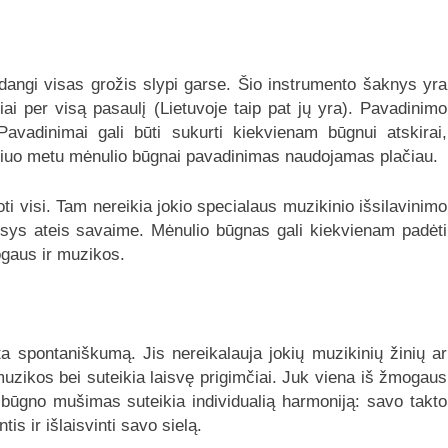
adangi visas grožis slypi garse. Šio instrumento šaknys yra
siai per visą pasaulį (Lietuvoje taip pat jų yra). Pavadinimo
avadinimai gali būti sukurti kiekvienam būgnui atskirai,
k šiuo metu mėnulio būgnai pavadinimas naudojamas plačiau.
ti visi. Tam nereikia jokio specialaus muzikinio išsilavinimo
esys ateis savaime. Mėnulio būgnas gali kiekvienam padėti
mogaus ir muzikos.
 spontaniškumą. Jis nereikalauja jokių muzikinių žinių ar
 muzikos bei suteikia laisvę prigimčiai. Juk viena iš žmogaus
būgno mušimas suteikia individualią harmoniją: savo takto
is ir išlaisvinti savo sielą.