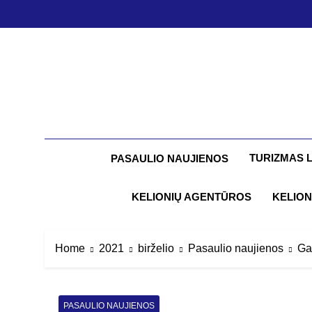
Skip
to
content
TURIZMAS 
PASAULIO NAUJIENOS
KELIONIŲ AGENTŪROS
KELION
Home
2021
birželio
Pasaulio naujienos
Ga
PASAULIO NAUJIENOS