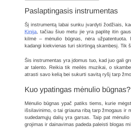
Paslaptingasis instrumentas
Šį instrumentą labai sunku įvardyti žodžiais, k
Kinija
, tačiau šiuo metu jie yra paplitę itin gau
kilmė – mėnulio būgnas, nėra užpatentuota. P
kadangi kiekvienas turi skirtingą skambesį. Ti
Šis instrumentas yra įdomus tuo, kad juo gali gro
ar talento. Reikia tik meilės muzikai, o skamb
atrasti savo kelią bei sukurti savitą ryšį tarp ž
Kuo ypatingas mėnulio būgnas?
Mėnulio būgnas ypač patiks tiems, kurie mėgsta
išsilavinimo, o tai griauna ribą tarp žmogaus ir
sudedamųjų dalių yra garsas. Taip pat mėnulio 
grojimas ir dainavimas padeda paleisti blogas mint