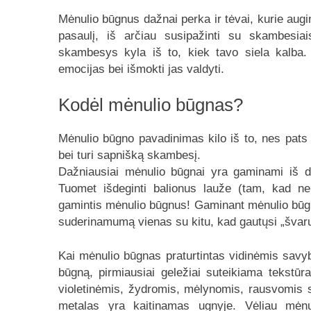
Mėnulio būgnus dažnai perka ir tėvai, kurie augi
pasaulį, iš arčiau susipažinti su skambesiai
skambesys kyla iš to, kiek tavo siela kalba
emocijas bei išmokti jas valdyti.
Kodėl mėnulio būgnas?
Mėnulio būgno pavadinimas kilo iš to, nes pats 
bei turi sapnišką skambesį.
Dažniausiai mėnulio būgnai yra gaminami iš dujų
Tuomet išdeginti balionus lauže (tam, kad ne
gamintis mėnulio būgnus! Gaminant mėnulio būgnus
suderinamumą vienas su kitu, kad gautųsi
„
švar
Kai mėnulio būgnas praturtintas vidinėmis savybė
būgną, pirmiausiai geležiai suteikiama tekstūr
violetinėmis, žydromis, mėlynomis, rausvomis s
metalas yra kaitinamas ugnyje. Vėliau mėnuli