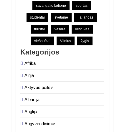
savaitgalio kelionė
sportas
studentai
svetainė
Tailandas
turistai
vasara
vestuvės
viešbučiai
Vilnius
žygis
Kategorijos
Afrika
Airija
Aktyvus poilsis
Albanija
Anglija
Apgyvendinimas