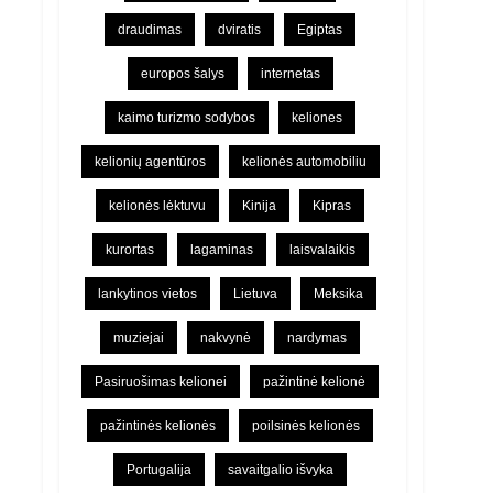
draudimas
dviratis
Egiptas
europos šalys
internetas
kaimo turizmo sodybos
keliones
kelionių agentūros
kelionės automobiliu
kelionės lėktuvu
Kinija
Kipras
kurortas
lagaminas
laisvalaikis
lankytinos vietos
Lietuva
Meksika
muziejai
nakvynė
nardymas
Pasiruošimas kelionei
pažintinė kelionė
pažintinės kelionės
poilsinės kelionės
Portugalija
savaitgalio išvyka