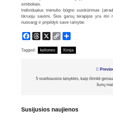
simboliais.
Individualus mėnulio būgno susikūrimas (atra
tikruoju savimi. Šios garsų terapijos yra iti
nuovargį ir pripildyti save ramybe.
Facebook
Threads
X
Copy
Share
Link
Tagged:
keliones
Kinija
Navigacija
Previo
tarp
5 svarbiausios taisyklės, kaip išrinkti geria
šunų mai
įrašų
Susijusios naujienos