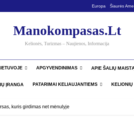
Europa
Šiaurės Ame
Manokompasas.lt
Kelionės, Turizmas – Naujienos, Informacija
LIETUVOJE
APGYVENDINIMAS
APIE ŠALIŲ MAIST
PATARIMAI KELIAUJANTIEMS
KELIONIŲ 
IŲ ĮRANGA
rsas, kuris girdimas net mėnulyje