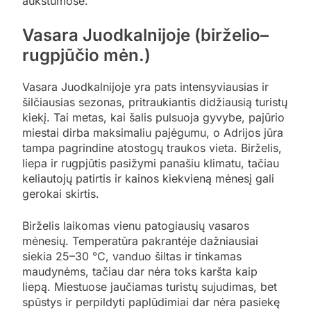
aukštumose.
Vasara Juodkalnijoje (birželio–
rugpjūčio mėn.)
Vasara Juodkalnijoje yra pats intensyviausias ir
šilčiausias sezonas, pritraukiantis didžiausią turistų
kiekį. Tai metas, kai šalis pulsuoja gyvybe, pajūrio
miestai dirba maksimaliu pajėgumu, o Adrijos jūra
tampa pagrindine atostogų traukos vieta. Birželis,
liepa ir rugpjūtis pasižymi panašiu klimatu, tačiau
keliautojų patirtis ir kainos kiekvieną mėnesį gali
gerokai skirtis.
Birželis laikomas vienu patogiausių vasaros
mėnesių. Temperatūra pakrantėje dažniausiai
siekia 25–30 °C, vanduo šiltas ir tinkamas
maudynėms, tačiau dar nėra toks karšta kaip
liepą. Miestuose jaučiamas turistų sujudimas, bet
spūstys ir perpildyti paplūdimiai dar nėra pasiekę