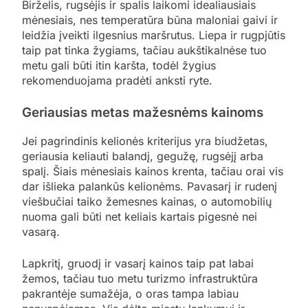
Birželis, rugsėjis ir spalis laikomi idealiausiais
mėnesiais, nes temperatūra būna maloniai gaivi ir
leidžia įveikti ilgesnius maršrutus. Liepa ir rugpjūtis
taip pat tinka žygiams, tačiau aukštikalnėse tuo
metu gali būti itin karšta, todėl žygius
rekomenduojama pradėti anksti ryte.
Geriausias metas mažesnėms kainoms
Jei pagrindinis kelionės kriterijus yra biudžetas,
geriausia keliauti balandį, gegužę, rugsėjį arba
spalį. Šiais mėnesiais kainos krenta, tačiau orai vis
dar išlieka palankūs kelionėms. Pavasarį ir rudenį
viešbučiai taiko žemesnes kainas, o automobilių
nuoma gali būti net keliais kartais pigesnė nei
vasarą.
Lapkritį, gruodį ir vasarį kainos taip pat labai
žemos, tačiau tuo metu turizmo infrastruktūra
pakrantėje sumažėja, o oras tampa labiau