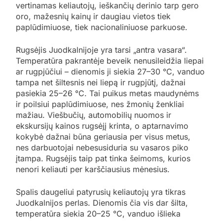
vertinamas keliautojų, ieškančių derinio tarp gero
oro, mažesnių kainų ir daugiau vietos tiek
paplūdimiuose, tiek nacionaliniuose parkuose.
Rugsėjis Juodkalnijoje yra tarsi „antra vasara“.
Temperatūra pakrantėje beveik nenusileidžia liepai
ar rugpjūčiui – dienomis ji siekia 27–30 °C, vanduo
tampa net šiltesnis nei liepą ir rugpjūtį, dažnai
pasiekia 25–26 °C. Tai puikus metas maudynėms
ir poilsiui paplūdimiuose, nes žmonių ženkliai
mažiau. Viešbučių, automobilių nuomos ir
ekskursijų kainos rugsėjį krinta, o aptarnavimo
kokybė dažnai būna geriausia per visus metus,
nes darbuotojai nebesusiduria su vasaros piko
įtampa. Rugsėjis taip pat tinka šeimoms, kurios
nenori keliauti per karščiausius mėnesius.
Spalis daugeliui patyrusių keliautojų yra tikras
Juodkalnijos perlas. Dienomis čia vis dar šilta,
temperatūra siekia 20–25 °C, vanduo išlieka