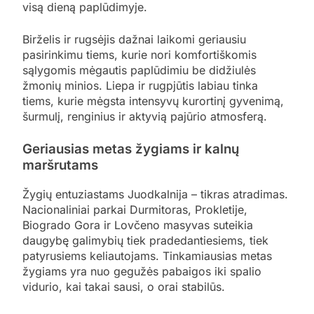
visą dieną paplūdimyje.
Birželis ir rugsėjis dažnai laikomi geriausiu
pasirinkimu tiems, kurie nori komfortiškomis
sąlygomis mėgautis paplūdimiu be didžiulės
žmonių minios. Liepa ir rugpjūtis labiau tinka
tiems, kurie mėgsta intensyvų kurortinį gyvenimą,
šurmulį, renginius ir aktyvią pajūrio atmosferą.
Geriausias metas žygiams ir kalnų
maršrutams
Žygių entuziastams Juodkalnija – tikras atradimas.
Nacionaliniai parkai Durmitoras, Prokletije,
Biogrado Gora ir Lovčeno masyvas suteikia
daugybę galimybių tiek pradedantiesiems, tiek
patyrusiems keliautojams. Tinkamiausias metas
žygiams yra nuo gegužės pabaigos iki spalio
vidurio, kai takai sausi, o orai stabilūs.