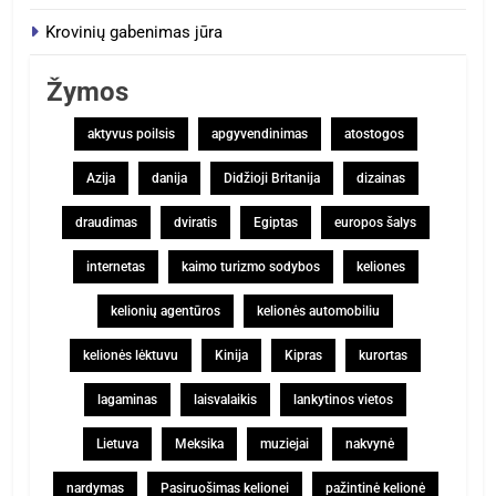
Krovinių gabenimas jūra
Žymos
aktyvus poilsis
apgyvendinimas
atostogos
Azija
danija
Didžioji Britanija
dizainas
draudimas
dviratis
Egiptas
europos šalys
internetas
kaimo turizmo sodybos
keliones
kelionių agentūros
kelionės automobiliu
kelionės lėktuvu
Kinija
Kipras
kurortas
lagaminas
laisvalaikis
lankytinos vietos
Lietuva
Meksika
muziejai
nakvynė
nardymas
Pasiruošimas kelionei
pažintinė kelionė