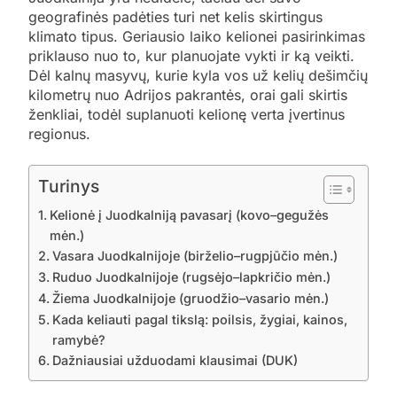
geografinės padėties turi net kelis skirtingus
klimato tipus. Geriausio laiko kelionei pasirinkimas
priklauso nuo to, kur planuojate vykti ir ką veikti.
Dėl kalnų masyvų, kurie kyla vos už kelių dešimčių
kilometrų nuo Adrijos pakrantės, orai gali skirtis
ženkliai, todėl suplanuoti kelionę verta įvertinus
regionus.
Turinys
Kelionė į Juodkalniją pavasarį (kovo–gegužės
mėn.)
Vasara Juodkalnijoje (birželio–rugpjūčio mėn.)
Ruduo Juodkalnijoje (rugsėjo–lapkričio mėn.)
Žiema Juodkalnijoje (gruodžio–vasario mėn.)
Kada keliauti pagal tikslą: poilsis, žygiai, kainos,
ramybė?
Dažniausiai užduodami klausimai (DUK)