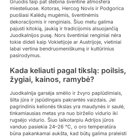
Gruodis taip pat stebina šventine atmosfera
miesteliuose. Kotoras, Hercog Novis ir Podgorica
puošiasi Kalėdų mugėmis, šventinėmis
dekoracijomis ir renginiais. Šiuo metu galima
pajusti kitokią, jaukią ir tradicijomis alsuojančią
Juodkalnijos pusę. Nors šventiniai renginiai nėra
tokie dideli kaip Vokietijoje ar Austrijoje, vietiniai
labai vertina bendruomeniškumą ir kultūrinius
pasirodymus.
Kada keliauti pagal tikslą: poilsis,
žygiai, kainos, ramybė?
Juodkalnija garsėja smėlio ir žvyro paplūdimiais,
šilta jūra ir įspūdingais pakrantės vaizdais. Jei
pagrindinis kelionės tikslas yra maudynės ir saulė,
tinkamiausias metas yra nuo birželio vidurio iki
rugsėjo vidurio. Šiuo laikotarpiu Adrijos jūros
vanduo pasiekia 24–26 °C, o oro temperatūra
būna pakankamai aukšta, kad būtų galima praleisti