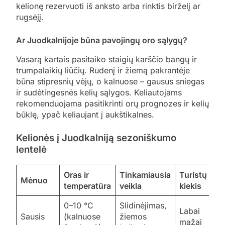
kelionę rezervuoti iš anksto arba rinktis birželį ar
rugsėjį.
Ar Juodkalnijoje būna pavojingų oro sąlygų?
Vasarą kartais pasitaiko staigių karščio bangų ir
trumpalaikių liūčių. Rudenį ir žiemą pakrantėje
būna stipresnių vėjų, o kalnuose – gausus sniegas
ir sudėtingesnės kelių sąlygos. Keliautojams
rekomenduojama pasitikrinti orų prognozes ir kelių
būklę, ypač keliaujant į aukštikalnes.
Kelionės į Juodkalniją sezoniškumo
lentelė
Oras ir
Tinkamiausia
Turistų
Mėnuo
temperatūra
veikla
kiekis
0–10 °C
Slidinėjimas,
Labai
Sausis
(kalnuose
žiemos
mažai