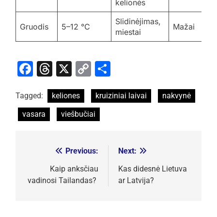
kelionės
Slidinėjimas,
Gruodis
5–12 °C
Mažai
miestai
Facebook
Threads
X
Copy
Share
Link
Tagged:
keliones
kruiziniai laivai
nakvynė
vasara
viešbučiai
Previous:
Next:
Navigacija
tarp
Kaip anksčiau
Kas didesnė Lietuva
vadinosi Tailandas?
ar Latvija?
įrašų