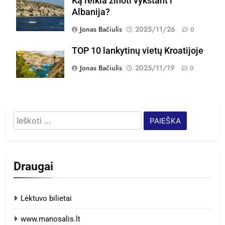
Ką reikia žinoti vykstant i
Albanija?
Jonas Bačiulis
2025/11/26
0
TOP 10 lankytinų vietų Kroatijoje
Jonas Bačiulis
2025/11/19
0
Ieškoti:
Draugai
Lėktuvo bilietai
www.manosalis.lt