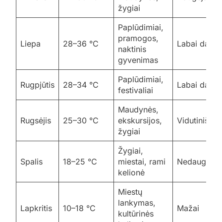
žygiai
Paplūdimiai,
pramogos,
Liepa
28–36 °C
Labai daug
naktinis
gyvenimas
Paplūdimiai,
Rugpjūtis
28–34 °C
Labai daug
festivaliai
Maudynės,
Rugsėjis
25–30 °C
ekskursijos,
Vidutiniškai
žygiai
Žygiai,
Spalis
18–25 °C
miestai, rami
Nedaug
kelionė
Miestų
lankymas,
Lapkritis
10–18 °C
Mažai
kultūrinės