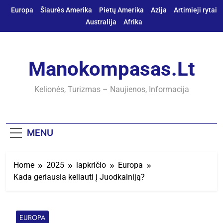
Skip
Europa
Šiaurės Amerika
Pietų Amerika
Azija
Artimieji rytai
to
Australija
Afrika
content
Manokompasas.lt
Kelionės, Turizmas – Naujienos, Informacija
MENU
Home
2025
lapkričio
Europa
Kada geriausia keliauti į Juodkalniją?
EUROPA