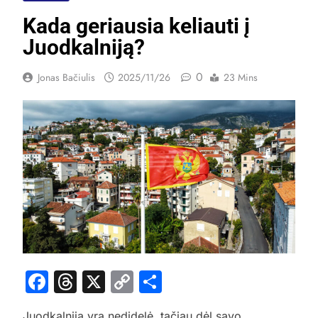
Kada geriausia keliauti į
Juodkalniją?
0
Jonas Bačiulis
2025/11/26
23 Mins
Facebook
Threads
X
Copy
Share
Link
Juodkalnija yra nedidelė, tačiau dėl savo