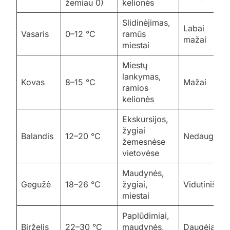
žemiau 0)
kelionės
Slidinėjimas,
Labai
Vasaris
0–12 °C
ramūs
mažai
miestai
Miestų
lankymas,
Kovas
8–15 °C
Mažai
ramios
kelionės
Ekskursijos,
žygiai
Balandis
12–20 °C
Nedaug
žemesnėse
vietovėse
Maudynės,
Gegužė
18–26 °C
žygiai,
Vidutiniškai
miestai
Paplūdimiai,
Birželis
22–30 °C
maudynės,
Daugėja