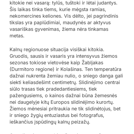
kitokie nei vasarą: tylūs, tuštoki ir lėtai judantys.
Šis laikas tinka tiems, kurie mėgsta ramias,
nekomercines keliones. Vis dėlto, jei pagrindinis
tikslas yra paplūdimiai, maudynės ar aktyvus
vasariškas gyvenimas, žiema nėra tinkamas
metas.
Kalnų regionuose situacija visiškai kitokia.
Gruodis, sausis ir vasaris yra intensyvus žiemos
sezonas tokiose vietovėse kaip Žabljakas
(Durmitoro regione) ir Kolašinas. Ten temperatūra
dažnai nukrenta žemiau nulio, o sniego danga gali
siekti keliasdešimt centimetrų. Slidinėjimo centrai
siūlo trasas tiek pradedantiesiems, tiek
pažengusiems, o kainos dažnai būna žemesnės
nei daugelyje kitų Europos slidinėjimo kurortų.
Žiemos mėnesiai pritraukia ne tik slidinėtojus, bet
ir sniego žygių entuziastus bei fotografus,
ieškančius įspūdingų kalnų peizažų.