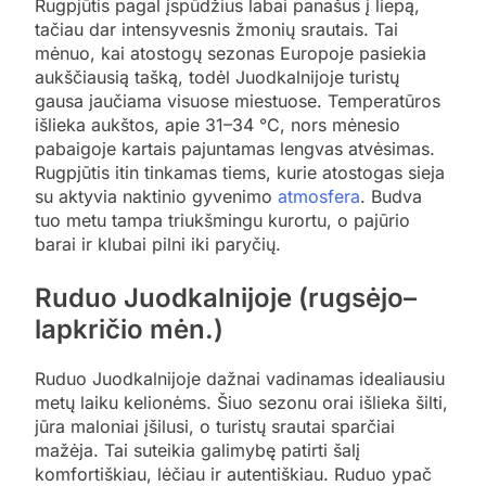
Rugpjūtis pagal įspūdžius labai panašus į liepą,
tačiau dar intensyvesnis žmonių srautais. Tai
mėnuo, kai atostogų sezonas Europoje pasiekia
aukščiausią tašką, todėl Juodkalnijoje turistų
gausa jaučiama visuose miestuose. Temperatūros
išlieka aukštos, apie 31–34 °C, nors mėnesio
pabaigoje kartais pajuntamas lengvas atvėsimas.
Rugpjūtis itin tinkamas tiems, kurie atostogas sieja
su aktyvia naktinio gyvenimo
atmosfera
. Budva
tuo metu tampa triukšmingu kurortu, o pajūrio
barai ir klubai pilni iki paryčių.
Ruduo Juodkalnijoje (rugsėjo–
lapkričio mėn.)
Ruduo Juodkalnijoje dažnai vadinamas idealiausiu
metų laiku kelionėms. Šiuo sezonu orai išlieka šilti,
jūra maloniai įšilusi, o turistų srautai sparčiai
mažėja. Tai suteikia galimybę patirti šalį
komfortiškiau, lėčiau ir autentiškiau. Ruduo ypač