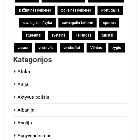
pažintinės kelionės
poilsinės kelionės
Portugalija
savaitgalio išvyka
savaitgalio kelionė
sportas
studentai
svetainė
Tailandas
turistai
vasara
vestuvės
viešbučiai
Vilnius
žygis
Kategorijos
Afrika
Airija
Aktyvus poilsis
Albanija
Anglija
Apgyvendinimas