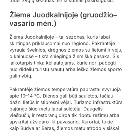
todėl žygių sezonas ten laikomas pasibaigusiu.
Žiema Juodkalnijoje (gruodžio–
vasario mėn.)
Žiema Juodkalnijoje – tai sezonas, kuris labai
skirtingas priklausomai nuo regiono. Pakrantėje
vyrauja švelnios, drėgnos žiemos su lietumi ir vėju,
o kalnuose – tikra snieginga žiemiška pasaka. Šis
laikotarpis tinka keliautojams, kurie nori pabėgti
nuo didelių turistų srautų arba ieško žiemos sporto
galimybių.
Pakrantėje žiemos temperatūra paprastai svyruoja
apie 10–14 °C. Dienos gali būti saulėtos, tačiau
dažni lietūs ir stipresni vėjai. Turizmo infrastruktūra
pajūryje šiuo metu labai sulėtėja. Daugelis
viešbučių ir restoranų dirba tik ribotu režimu arba
apskritai užsidaro iki pavasario. Kurortai, tokie
kaip Budva ar Baras, žiemos metu atrodo visiškai