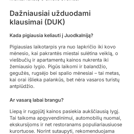
Dažniausiai užduodami
klausimai (DUK)
Kada pigiausia keliauti į Juodkalniją?
Pigiausias laikotarpis yra nuo lapkričio iki kovo
mėnesio, kai pakrantės miestai sulėtina veiklą, o
viešbučių ir apartamentų kainos nukrenta iki
žemiausio lygio. Pigūs laikomi ir balandžio,
gegužės, rugsėjo bei spalio mėnesiai – tai metas,
kai orai išlieka palankūs, bet nėra vasaros turistų
antplūdžio.
Ar vasarą labai brangu?
Liepą ir rugpjūtį kainos pasiekia aukščiausią lygį.
Tai taikoma apgyvendinimui, automobilių nuomai,
ekskursijoms ir net restoranams populiariausiuose
kurortuose. Norint sutaupyti, rekomenduojama