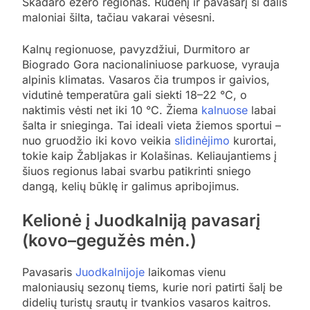
Skadaro ežero regionas. Rudenį ir pavasarį ši dalis
maloniai šilta, tačiau vakarai vėsesni.
Kalnų regionuose, pavyzdžiui, Durmitoro ar
Biogrado Gora nacionaliniuose parkuose, vyrauja
alpinis klimatas. Vasaros čia trumpos ir gaivios,
vidutinė temperatūra gali siekti 18–22 °C, o
naktimis vėsti net iki 10 °C. Žiema
kalnuose
labai
šalta ir snieginga. Tai ideali vieta žiemos sportui –
nuo gruodžio iki kovo veikia
slidinėjimo
kurortai,
tokie kaip Žabljakas ir Kolašinas. Keliaujantiems į
šiuos regionus labai svarbu patikrinti sniego
dangą, kelių būklę ir galimus apribojimus.
Kelionė į Juodkalniją pavasarį
(kovo–gegužės mėn.)
Pavasaris
Juodkalnijoje
laikomas vienu
maloniausių sezonų tiems, kurie nori patirti šalį be
didelių turistų srautų ir tvankios vasaros kaitros.