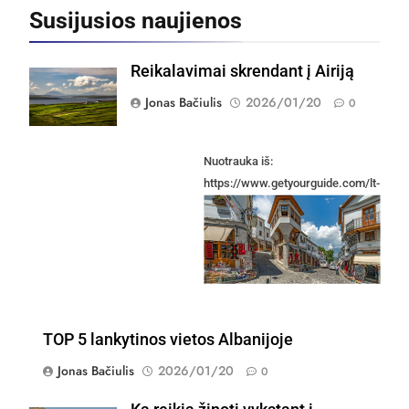
Susijusios naujienos
Reikalavimai skrendant į Airiją
Jonas Bačiulis
2026/01/20
0
Nuotrauka iš:
https://www.getyourguide.com/lt-
lt/vlore-l2836/gjirokasteris-ir-
melynoji-akis-dienos-ekskursija-
is-vlores-t1007382/
TOP 5 lankytinos vietos Albanijoje
Jonas Bačiulis
2026/01/20
0