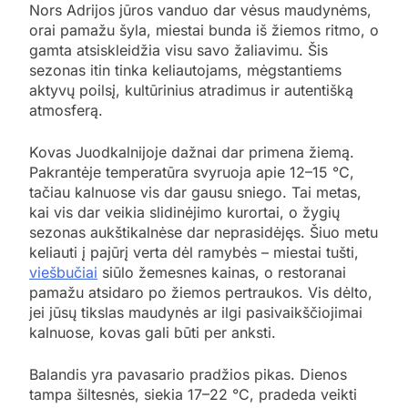
Nors Adrijos jūros vanduo dar vėsus maudynėms,
orai pamažu šyla, miestai bunda iš žiemos ritmo, o
gamta atsiskleidžia visu savo žaliavimu. Šis
sezonas itin tinka keliautojams, mėgstantiems
aktyvų poilsį, kultūrinius atradimus ir autentišką
atmosferą.
Kovas Juodkalnijoje dažnai dar primena žiemą.
Pakrantėje temperatūra svyruoja apie 12–15 °C,
tačiau kalnuose vis dar gausu sniego. Tai metas,
kai vis dar veikia slidinėjimo kurortai, o žygių
sezonas aukštikalnėse dar neprasidėjęs. Šiuo metu
keliauti į pajūrį verta dėl ramybės – miestai tušti,
viešbučiai
siūlo žemesnes kainas, o restoranai
pamažu atsidaro po žiemos pertraukos. Vis dėlto,
jei jūsų tikslas maudynės ar ilgi pasivaikščiojimai
kalnuose, kovas gali būti per anksti.
Balandis yra pavasario pradžios pikas. Dienos
tampa šiltesnės, siekia 17–22 °C, pradeda veikti