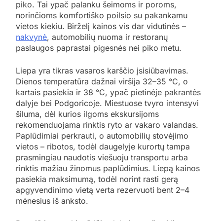
piko. Tai ypač palanku šeimoms ir poroms,
norinčioms komfortiško poilsio su pakankamu
vietos kiekiu. Birželį kainos vis dar vidutinės –
nakvynė
, automobilių nuoma ir restoranų
paslaugos paprastai pigesnės nei piko metu.
Liepa yra tikras vasaros karščio įsisiūbavimas.
Dienos temperatūra dažnai viršija 32–35 °C, o
kartais pasiekia ir 38 °C, ypač pietinėje pakrantės
dalyje bei Podgoricoje. Miestuose tvyro intensyvi
šiluma, dėl kurios ilgoms ekskursijoms
rekomenduojama rinktis ryto ar vakaro valandas.
Paplūdimiai perkrauti, o automobilių stovėjimo
vietos – ribotos, todėl daugelyje kurortų tampa
prasmingiau naudotis viešuoju transportu arba
rinktis mažiau žinomus paplūdimius. Liepą kainos
pasiekia maksimumą, todėl norint rasti gerą
apgyvendinimo vietą verta rezervuoti bent 2–4
mėnesius iš anksto.