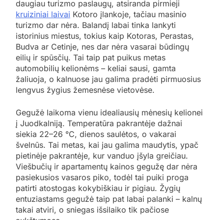
daugiau turizmo paslaugų, atsiranda pirmieji
kruiziniai laivai
Kotoro įlankoje, tačiau masinio
turizmo dar nėra. Balandį labai tinka lankyti
istorinius miestus, tokius kaip Kotoras, Perastas,
Budva ar Cetinje, nes dar nėra vasarai būdingų
eilių ir spūsčių. Tai taip pat puikus metas
automobilių kelionėms – keliai sausi, gamta
žaliuoja, o kalnuose jau galima pradėti pirmuosius
lengvus žygius žemesnėse vietovėse.
Gegužė laikoma vienu idealiausių mėnesių kelionei
į Juodkalniją. Temperatūra pakrantėje dažnai
siekia 22–26 °C, dienos saulėtos, o vakarai
švelnūs. Tai metas, kai jau galima maudytis, ypač
pietinėje pakrantėje, kur vanduo įšyla greičiau.
Viešbučių ir apartamentų kainos gegužę dar nėra
pasiekusios vasaros piko, todėl tai puiki proga
patirti atostogas kokybiškiau ir pigiau. Žygių
entuziastams gegužė taip pat labai palanki – kalnų
takai atviri, o sniegas išsilaiko tik pačiose