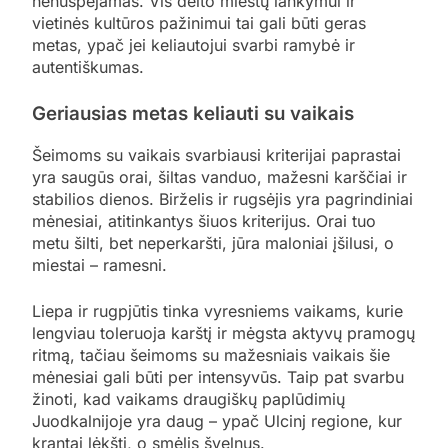
nenuspėjamas. Vis dėlto miestų lankymui ir
vietinės kultūros pažinimui tai gali būti geras
metas, ypač jei keliautojui svarbi ramybė ir
autentiškumas.
Geriausias metas keliauti su vaikais
Šeimoms su vaikais svarbiausi kriterijai paprastai
yra saugūs orai, šiltas vanduo, mažesni karščiai ir
stabilios dienos. Birželis ir rugsėjis yra pagrindiniai
mėnesiai, atitinkantys šiuos kriterijus. Orai tuo
metu šilti, bet neperkaršti, jūra maloniai įšilusi, o
miestai – ramesni.
Liepa ir rugpjūtis tinka vyresniems vaikams, kurie
lengviau toleruoja karštį ir mėgsta aktyvų pramogų
ritmą, tačiau šeimoms su mažesniais vaikais šie
mėnesiai gali būti per intensyvūs. Taip pat svarbu
žinoti, kad vaikams draugiškų paplūdimių
Juodkalnijoje yra daug – ypač Ulcinj regione, kur
krantai lėkšti, o smėlis švelnus.