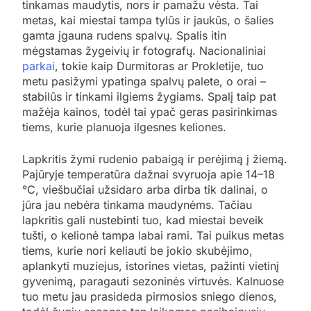
tinkamas maudytis, nors ir pamažu vėsta. Tai
metas, kai miestai tampa tylūs ir jaukūs, o šalies
gamta įgauna rudens spalvų. Spalis itin
mėgstamas žygeivių ir fotografų. Nacionaliniai
parkai
, tokie kaip Durmitoras ar Prokletije, tuo
metu pasižymi ypatinga spalvų palete, o orai –
stabilūs ir tinkami ilgiems žygiams. Spalį taip pat
mažėja kainos, todėl tai ypač geras pasirinkimas
tiems, kurie planuoja ilgesnes keliones.
Lapkritis žymi rudenio pabaigą ir perėjimą į žiemą.
Pajūryje temperatūra dažnai svyruoja apie 14–18
°C, viešbučiai užsidaro arba dirba tik dalinai, o
jūra jau nebėra tinkama maudynėms. Tačiau
lapkritis gali nustebinti tuo, kad miestai beveik
tušti, o kelionė tampa labai rami. Tai puikus metas
tiems, kurie nori keliauti be jokio skubėjimo,
aplankyti muziejus, istorines vietas, pažinti vietinį
gyvenimą, paragauti sezoninės virtuvės. Kalnuose
tuo metu jau prasideda pirmosios sniego dienos,