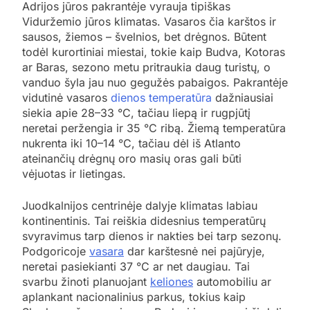
Adrijos jūros pakrantėje vyrauja tipiškas
Viduržemio jūros klimatas. Vasaros čia karštos ir
sausos, žiemos – švelnios, bet drėgnos. Būtent
todėl kurortiniai miestai, tokie kaip Budva, Kotoras
ar Baras, sezono metu pritraukia daug turistų, o
vanduo šyla jau nuo gegužės pabaigos. Pakrantėje
vidutinė vasaros
dienos temperatūra
dažniausiai
siekia apie 28–33 °C, tačiau liepą ir rugpjūtį
neretai peržengia ir 35 °C ribą. Žiemą temperatūra
nukrenta iki 10–14 °C, tačiau dėl iš Atlanto
ateinančių drėgnų oro masių oras gali būti
vėjuotas ir lietingas.
Juodkalnijos centrinėje dalyje klimatas labiau
kontinentinis. Tai reiškia didesnius temperatūrų
svyravimus tarp dienos ir nakties bei tarp sezonų.
Podgoricoje
vasara
dar karštesnė nei pajūryje,
neretai pasiekianti 37 °C ar net daugiau. Tai
svarbu žinoti planuojant
keliones
automobiliu ar
aplankant nacionalinius parkus, tokius kaip