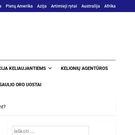
a
Pietų Amerika
Azija
Artimieji rytai
Australija
Afrika
IJA KELIAUJANTIEMS
KELIONIŲ AGENTŪROS
SAULIO ORO UOSTAI
ant?
Ieškoti: