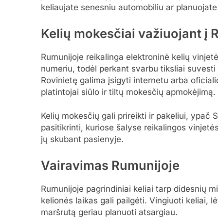
keliaujate senesniu automobiliu ar planuojate
Kelių mokesčiai važiuojant į
Rumunijoje reikalinga elektroninė kelių vinjet
numeriu, todėl perkant svarbu tiksliai suvesti 
Rovinietę galima įsigyti internetu arba oficial
platintojai siūlo ir tiltų mokesčių apmokėjimą.
Kelių mokesčių gali prireikti ir pakeliui, ypač 
pasitikrinti, kuriose šalyse reikalingos vinjetė
jų skubant pasienyje.
Vairavimas Rumunijoje
Rumunijoje pagrindiniai keliai tarp didesnių 
kelionės laikas gali pailgėti. Vingiuoti keliai, 
maršrutą geriau planuoti atsargiau.