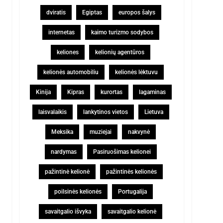
dviratis
Egiptas
europos šalys
internetas
kaimo turizmo sodybos
keliones
kelionių agentūros
kelionės automobiliu
kelionės lėktuvu
Kinija
Kipras
kurortas
lagaminas
laisvalaikis
lankytinos vietos
Lietuva
Meksika
muziejai
nakvynė
nardymas
Pasiruošimas kelionei
pažintinė kelionė
pažintinės kelionės
poilsinės kelionės
Portugalija
savaitgalio išvyka
savaitgalio kelionė