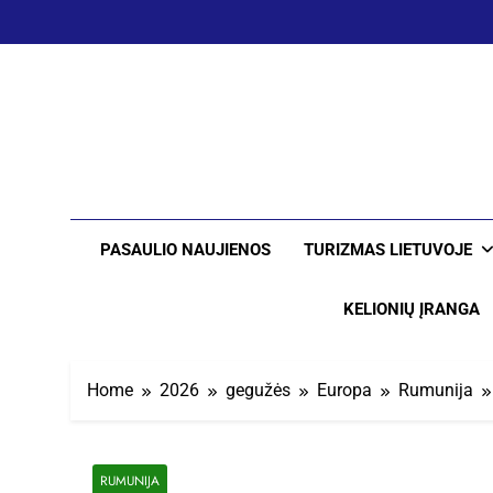
Skip
to
content
PASAULIO NAUJIENOS
TURIZMAS LIETUVOJE
KELIONIŲ ĮRANGA
Home
2026
gegužės
Europa
Rumunija
RUMUNIJA