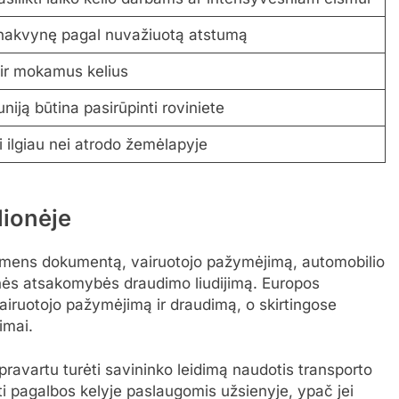
 nakvynę pagal nuvažiuotą atstumą
s ir mokamus kelius
niją būtina pasirūpinti roviniete
ti ilgiau nei atrodo žemėlapyje
lionėje
į asmens dokumentą, vairuotojo pažymėjimą, automobilio
linės atsakomybės draudimo liudijimą. Europos
vairuotojo pažymėjimą ir draudimą, o skirtingose
imai.
pravartu turėti savininko leidimą naudotis transporto
i pagalbos kelyje paslaugomis užsienyje, ypač jei