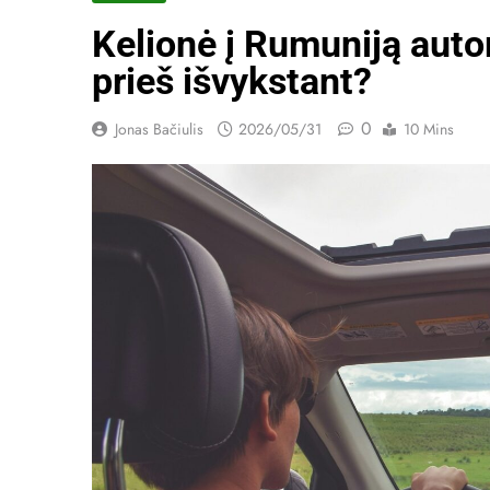
Kelionė į Rumuniją autom
prieš išvykstant?
0
Jonas Bačiulis
2026/05/31
10 Mins