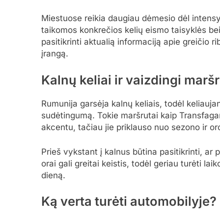
Miestuose reikia daugiau dėmesio dėl intensy
taikomos konkrečios kelių eismo taisyklės bei
pasitikrinti aktualią informaciją apie greičio r
įrangą.
Kalnų keliai ir vaizdingi maršr
Rumunija garsėja kalnų keliais, todėl keliaujant
sudėtingumą. Tokie maršrutai kaip Transfaga
akcentu, tačiau jie priklauso nuo sezono ir or
Prieš vykstant į kalnus būtina pasitikrinti, ar 
orai gali greitai keistis, todėl geriau turėti l
dieną.
Ką verta turėti automobilyje?