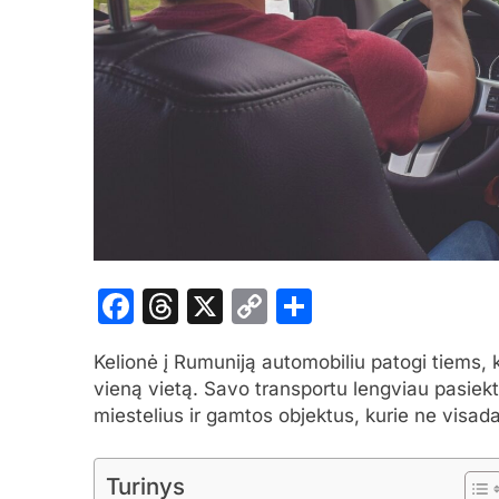
Facebook
Threads
X
Copy
Share
Link
Kelionė į Rumuniją automobiliu patogi tiems, k
vieną vietą. Savo transportu lengviau pasiekti
miestelius ir gamtos objektus, kurie ne visad
Turinys