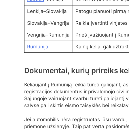
Lenkija–Slovakija
Patogu planuoti pirmą
Slovakija–Vengrija
Reikia įvertinti vinjete
Vengrija–Rumunija
Prieš įvažiuojant į Rumu
Rumunija
Kalnų keliai gali užtruk
Dokumentai, kurių prireiks ke
Keliaujant į Rumuniją reikia turėti galiojant
registracijos dokumentus ir privalomojo civi
Sąjungoje vairuojant svarbu turėti galiojantį 
šalyse gali skirtis eismo taisyklės bei reikalav
Jei automobilis nėra registruotas jūsų vardu, 
priemone užsienyje. Taip pat verta pasidomėt