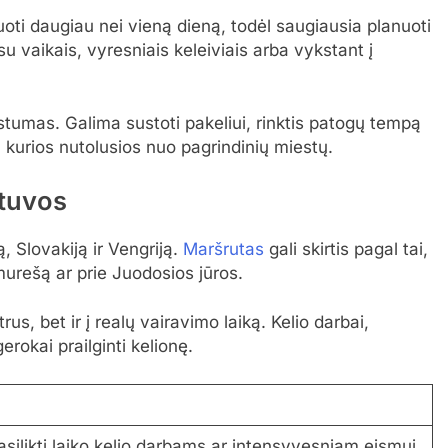
uoti daugiau nei vieną dieną, todėl saugiausia planuoti
u vaikais, vyresniais keleiviais arba vykstant į
stumas. Galima sustoti pakeliui, rinktis patogų tempą
, kurios nutolusios nuo pagrindinių miestų.
etuvos
, Slovakiją ir Vengriją.
Maršrutas
gali skirtis pagal tai,
murešą ar prie Juodosios jūros.
rus, bet ir į realų vairavimo laiką. Kelio darbai,
erokai prailginti kelionę.
pasilikti laiko kelio darbams ar intensyvesniam eismui