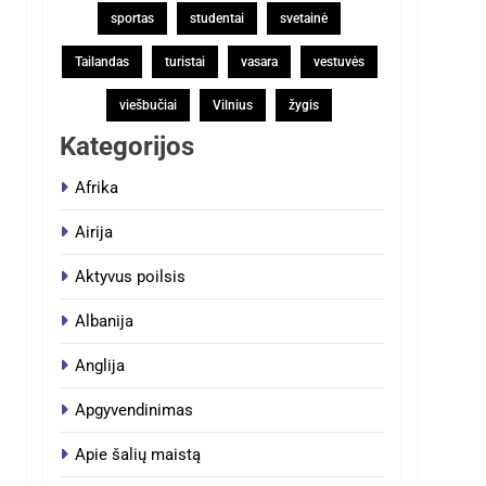
sportas
studentai
svetainė
Tailandas
turistai
vasara
vestuvės
viešbučiai
Vilnius
žygis
Kategorijos
Afrika
Airija
Aktyvus poilsis
Albanija
Anglija
Apgyvendinimas
Apie šalių maistą