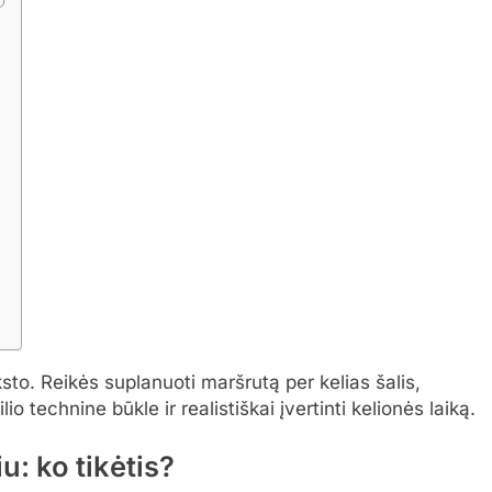
nksto. Reikės suplanuoti maršrutą per kelias šalis,
o technine būkle ir realistiškai įvertinti kelionės laiką.
u: ko tikėtis?