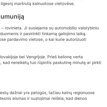
 ilgesnį maršrutą kalnuotose vietovėse.
 Rumuniją
ė – rovinieta. Ji susiejama su automobilio valstybiniu
duomenis ir pasirinkti tinkamą galiojimo laiką.
iose pardavimo vietose, o kai kurie autorizuoti
Slovakijoje bei Vengrijoje. Prieš kelionę verta
s, kad nereikėtų tuo rūpintis paskutinę minutę ar pirkti
miestų dažnai yra patogūs, tačiau kalnų regionuose
lėtesnis eismas ir sustojimai reiškia, kad dienos