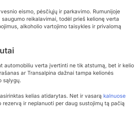
vesnio eismo, pėsčiųjų ir parkavimo. Rumunijoje
 saugumo reikalavimai, todėl prieš kelionę verta
ibojimus, alkoholio vartojimo taisykles ir privalomą
utai
 automobiliu verta įvertinti ne tik atstumą, bet ir kelio
rašanas ar Transalpina dažnai tampa kelionės
o sąlygų.
pasirinktas kelias atidarytas. Net ir vasarą
kalnuose
aiko rezervą ir neplanuoti per daug sustojimų tą pačią