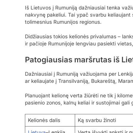
Iš Lietuvos į Rumuniją dažniausiai tenka važi
nakvynę pakeliui. Tai ypač svarbu keliaujant s
tolimesnius Rumunijos regionus.
Didžiausias tokios kelionės privalumas – lank
ir pačioje Rumunijoje lengviau pasiekti vietas
Patogiausias maršrutas iš Li
Dažniausiai į Rumuniją važiuojama per Lenkiją
ar keliaujate į Transilvaniją, Bukareštą, Mara
Planuojant kelionę verta žiūrėti ne tik į kilomet
pasienio zonos, kalnų keliai ir sustojimai gali g
Kelionės dalis
Ką svarbu žinoti
Lietuva
–Lenkija
Verta išvykti anksti ir 