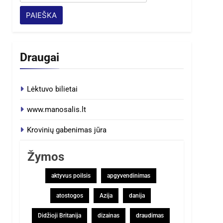
Draugai
Lėktuvo bilietai
www.manosalis.lt
Krovinių gabenimas jūra
Žymos
aktyvus poilsis
apgyvendinimas
atostogos
Azija
danija
Didžioji Britanija
dizainas
draudimas