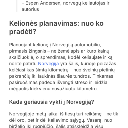
– Espen Andersen, norvegų keliautojas ir
autorius
Kelionės planavimas: nuo ko
pradėti?
Planuojant kelionę į Norvegiją automobiliu,
pirmasis žingsnis – ne žemėlapis ar kuro kainų
skaičiuoklė, o sprendimas, kodėl keliaujate ir ką
norite patirti.
Norvegija
yra šalis, kurioje peizažas
keičiasi kas šimtą kilometrų – nuo švelnių pietinių
pakrančių iki laukinės šiaurės tundros. Tinkamas
pasiruošimas padeda išvengti streso ir leidžia
mėgautis kiekvienu nuvažiuotu kilometru.
Kada geriausia vykti į Norvegiją?
Norvegijoje metų laikai iš tiesų turi reikšmę – ne tik
dėl oro, bet ir dėl keliavimo sąlygų. Vasarą, nuo
birželio iki rugpjūčio, šalis atsiskleidžia visu