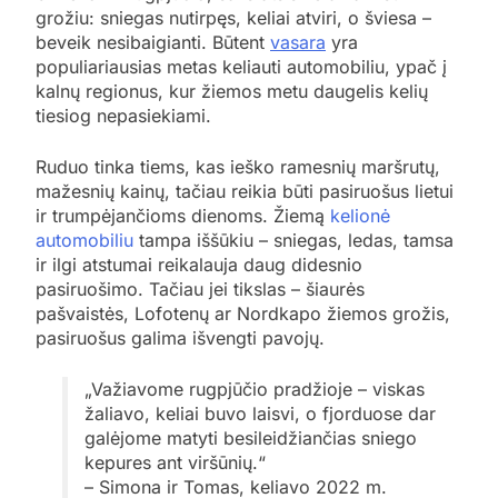
grožiu: sniegas nutirpęs, keliai atviri, o šviesa –
beveik nesibaigianti. Būtent
vasara
yra
populiariausias metas keliauti automobiliu, ypač į
kalnų regionus, kur žiemos metu daugelis kelių
tiesiog nepasiekiami.
Ruduo tinka tiems, kas ieško ramesnių maršrutų,
mažesnių kainų, tačiau reikia būti pasiruošus lietui
ir trumpėjančioms dienoms. Žiemą
kelionė
automobiliu
tampa iššūkiu – sniegas, ledas, tamsa
ir ilgi atstumai reikalauja daug didesnio
pasiruošimo. Tačiau jei tikslas – šiaurės
pašvaistės, Lofotenų ar Nordkapo žiemos grožis,
pasiruošus galima išvengti pavojų.
„Važiavome rugpjūčio pradžioje – viskas
žaliavo, keliai buvo laisvi, o fjorduose dar
galėjome matyti besileidžiančias sniego
kepures ant viršūnių.“
– Simona ir Tomas, keliavo 2022 m.