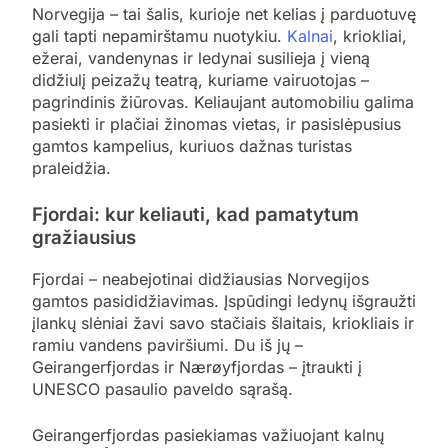
Norvegija – tai šalis, kurioje net kelias į parduotuvę
gali tapti nepamirštamu nuotykiu.
Kalnai
, kriokliai,
ežerai, vandenynas ir ledynai susilieja į vieną
didžiulį peizažų teatrą, kuriame vairuotojas –
pagrindinis žiūrovas. Keliaujant automobiliu galima
pasiekti ir plačiai žinomas vietas, ir pasislėpusius
gamtos kampelius, kuriuos dažnas turistas
praleidžia.
Fjordai: kur keliauti, kad pamatytum
gražiausius
Fjordai – neabejotinai didžiausias Norvegijos
gamtos pasididžiavimas. Įspūdingi ledynų išgraužti
įlankų slėniai žavi savo stačiais šlaitais, kriokliais ir
ramiu vandens paviršiumi. Du iš jų –
Geirangerfjordas ir Nærøyfjordas – įtraukti į
UNESCO pasaulio paveldo sąrašą.
Geirangerfjordas pasiekiamas važiuojant kalnų