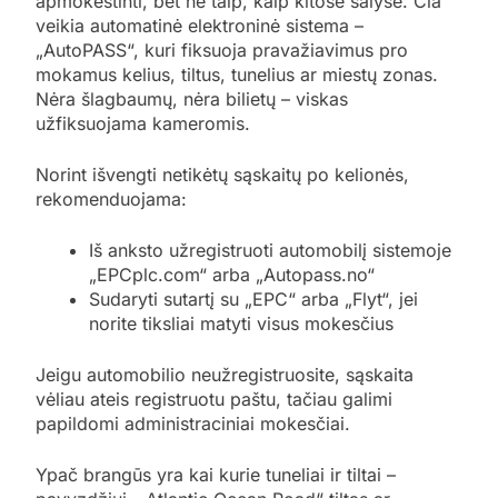
apmokestinti, bet ne taip, kaip kitose šalyse. Čia
veikia automatinė elektroninė sistema –
„AutoPASS“, kuri fiksuoja pravažiavimus pro
mokamus kelius, tiltus, tunelius ar miestų zonas.
Nėra šlagbaumų, nėra bilietų – viskas
užfiksuojama kameromis.
Norint išvengti netikėtų sąskaitų po kelionės,
rekomenduojama:
Iš anksto užregistruoti automobilį sistemoje
„EPCplc.com“ arba „Autopass.no“
Sudaryti sutartį su „EPC“ arba „Flyt“, jei
norite tiksliai matyti visus mokesčius
Jeigu automobilio neužregistruosite, sąskaita
vėliau ateis registruotu paštu, tačiau galimi
papildomi administraciniai mokesčiai.
Ypač brangūs yra kai kurie tuneliai ir tiltai –