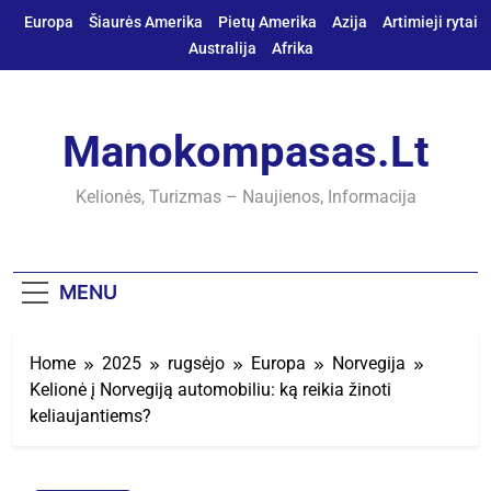
Skip
Europa
Šiaurės Amerika
Pietų Amerika
Azija
Artimieji rytai
to
Australija
Afrika
content
Manokompasas.lt
Kelionės, Turizmas – Naujienos, Informacija
MENU
Home
2025
rugsėjo
Europa
Norvegija
Kelionė į Norvegiją automobiliu: ką reikia žinoti
keliaujantiems?