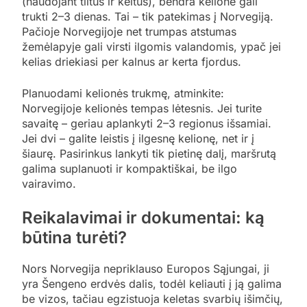
(naudojant tiltus ir keltus), bendra kelionė gali
trukti 2–3 dienas. Tai – tik patekimas į Norvegiją.
Pačioje Norvegijoje net trumpas atstumas
žemėlapyje gali virsti ilgomis valandomis, ypač jei
kelias driekiasi per kalnus ar kerta fjordus.
Planuodami kelionės trukmę, atminkite:
Norvegijoje kelionės tempas lėtesnis. Jei turite
savaitę – geriau aplankyti 2–3 regionus išsamiai.
Jei dvi – galite leistis į ilgesnę kelionę, net ir į
šiaurę. Pasirinkus lankyti tik pietinę dalį, maršrutą
galima suplanuoti ir kompaktiškai, be ilgo
vairavimo.
Reikalavimai ir dokumentai: ką
būtina turėti?
Nors Norvegija nepriklauso Europos Sąjungai, ji
yra Šengeno erdvės dalis, todėl keliauti į ją galima
be vizos, tačiau egzistuoja keletas svarbių išimčių,