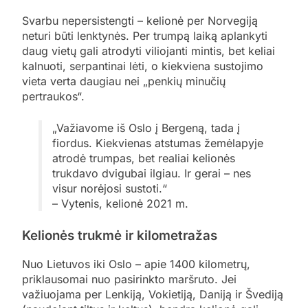
Svarbu nepersistengti – kelionė per Norvegiją
neturi būti lenktynės. Per trumpą laiką aplankyti
daug vietų gali atrodyti viliojanti mintis, bet keliai
kalnuoti, serpantinai lėti, o kiekviena sustojimo
vieta verta daugiau nei „penkių minučių
pertraukos“.
„Važiavome iš Oslo į Bergeną, tada į
fiordus. Kiekvienas atstumas žemėlapyje
atrodė trumpas, bet realiai kelionės
trukdavo dvigubai ilgiau. Ir gerai – nes
visur norėjosi sustoti.“
– Vytenis, kelionė 2021 m.
Kelionės trukmė ir kilometražas
Nuo Lietuvos iki Oslo – apie 1400 kilometrų,
priklausomai nuo pasirinkto maršruto. Jei
važiuojama per Lenkiją, Vokietiją, Daniją ir Švediją