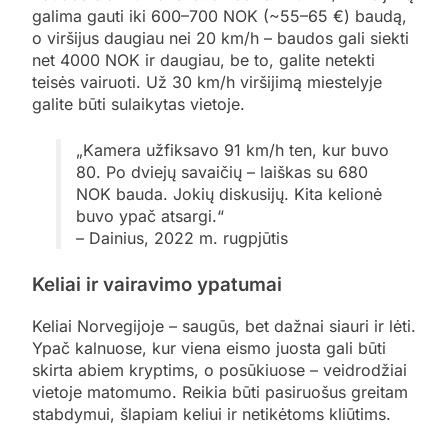
galima gauti iki 600–700 NOK (~55–65 €) baudą,
o viršijus daugiau nei 20 km/h – baudos gali siekti
net 4000 NOK ir daugiau, be to, galite netekti
teisės vairuoti. Už 30 km/h viršijimą miestelyje
galite būti sulaikytas vietoje.
„Kamera užfiksavo 91 km/h ten, kur buvo
80. Po dviejų savaičių – laiškas su 680
NOK bauda. Jokių diskusijų. Kita kelionė
buvo ypač atsargi.“
– Dainius, 2022 m. rugpjūtis
Keliai ir vairavimo ypatumai
Keliai Norvegijoje – saugūs, bet dažnai siauri ir lėti.
Ypač kalnuose, kur viena eismo juosta gali būti
skirta abiem kryptims, o posūkiuose – veidrodžiai
vietoje matomumo. Reikia būti pasiruošus greitam
stabdymui, šlapiam keliui ir netikėtoms kliūtims.