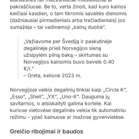
pakraščiuose. Be to, verta žinoti, kad kuro kainos
keičiasi kasdien, o tam tikromis savaitės dienomis
(dažniausiai pirmadieniais arba trečiadieniais) jos
sumažėja – tai vadinamoji „kainų duobė“.
„Važiavome per Švediją ir paskutinėje
degalinėje prieš Norvegijos sieną
užsipylėm pilną baką – skirtumas su
Norvegijos kainomis buvo beveik 0.40
€/l.“
– Greta, kelionė 2023 m.
Norvegijoje veikia degalinių tinklai kaip „Circle K“,
„Esso“, „Shell“, „YX“, „Uno-X“. Dauguma jų
savitarnos, o atsiskaityti galima kortele. Kai
kuriose vietovėse degalinės veikia tik automatiniu
režimu – ypač kalnuose ar mažose gyvenvietėse.
Greičio ribojimai ir baudos