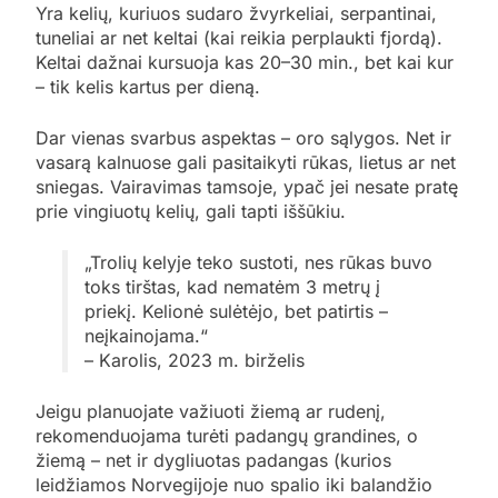
Yra kelių, kuriuos sudaro žvyrkeliai, serpantinai,
tuneliai ar net keltai (kai reikia perplaukti fjordą).
Keltai dažnai kursuoja kas 20–30 min., bet kai kur
– tik kelis kartus per dieną.
Dar vienas svarbus aspektas – oro sąlygos. Net ir
vasarą kalnuose gali pasitaikyti rūkas, lietus ar net
sniegas. Vairavimas tamsoje, ypač jei nesate pratę
prie vingiuotų kelių, gali tapti iššūkiu.
„Trolių kelyje teko sustoti, nes rūkas buvo
toks tirštas, kad nematėm 3 metrų į
priekį. Kelionė sulėtėjo, bet patirtis –
neįkainojama.“
– Karolis, 2023 m. birželis
Jeigu planuojate važiuoti žiemą ar rudenį,
rekomenduojama turėti padangų grandines, o
žiemą – net ir dygliuotas padangas (kurios
leidžiamos Norvegijoje nuo spalio iki balandžio