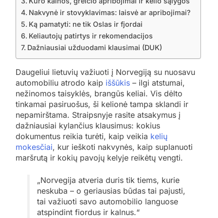
Kuro kainos, greičio apribojimai ir kelio sąlygos
Nakvynė ir stovyklavimas: laisvė ar apribojimai?
Ką pamatyti: ne tik Oslas ir fjordai
Keliautojų patirtys ir rekomendacijos
Dažniausiai užduodami klausimai (DUK)
Daugeliui lietuvių važiuoti į Norvegiją su nuosavu
automobiliu atrodo kaip
iššūkis
– ilgi atstumai,
nežinomos taisyklės, brangūs keliai. Vis dėlto
tinkamai pasiruošus, ši kelionė tampa sklandi ir
nepamirštama. Straipsnyje rasite atsakymus į
dažniausiai kylančius klausimus: kokius
dokumentus reikia turėti, kaip veikia
kelių
mokesčiai
, kur ieškoti nakvynės, kaip suplanuoti
maršrutą ir kokių pavojų kelyje reikėtų vengti.
„Norvegija atveria duris tik tiems, kurie
neskuba – o geriausias būdas tai pajusti,
tai važiuoti savo automobilio languose
atspindint fiordus ir kalnus.“