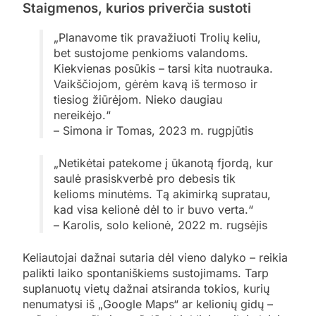
Staigmenos, kurios priverčia sustoti
„Planavome tik pravažiuoti Trolių keliu,
bet sustojome penkioms valandoms.
Kiekvienas posūkis – tarsi kita nuotrauka.
Vaikščiojom, gėrėm kavą iš termoso ir
tiesiog žiūrėjom. Nieko daugiau
nereikėjo.“
– Simona ir Tomas, 2023 m. rugpjūtis
„Netikėtai patekome į ūkanotą fjordą, kur
saulė prasiskverbė pro debesis tik
kelioms minutėms. Tą akimirką supratau,
kad visa kelionė dėl to ir buvo verta.“
– Karolis, solo kelionė, 2022 m. rugsėjis
Keliautojai dažnai sutaria dėl vieno dalyko – reikia
palikti laiko spontaniškiems sustojimams. Tarp
suplanuotų vietų dažnai atsiranda tokios, kurių
nenumatysi iš „Google Maps“ ar kelionių gidų –