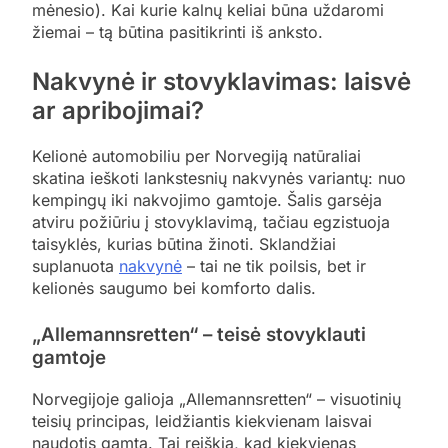
mėnesio). Kai kurie kalnų keliai būna uždaromi
žiemai – tą būtina pasitikrinti iš anksto.
Nakvynė ir stovyklavimas: laisvė
ar apribojimai?
Kelionė automobiliu per Norvegiją natūraliai
skatina ieškoti lankstesnių nakvynės variantų: nuo
kempingų iki nakvojimo gamtoje. Šalis garsėja
atviru požiūriu į stovyklavimą, tačiau egzistuoja
taisyklės, kurias būtina žinoti. Sklandžiai
suplanuota
nakvynė
– tai ne tik poilsis, bet ir
kelionės saugumo bei komforto dalis.
„Allemannsretten“ – teisė stovyklauti
gamtoje
Norvegijoje galioja „Allemannsretten“ – visuotinių
teisių principas, leidžiantis kiekvienam laisvai
naudotis gamta. Tai reiškia, kad kiekvienas