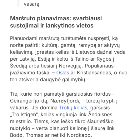
vasarą
Maršruto planavimas: svarbiausi
sustojimai ir lankytinos vietos
Planuodami maršrutą turėtumėte nuspręsti, ką
norite patirti: kultūrą, gamtą, ramybę ar aktyvų
keliavimą. Įprastas kelias iš Lietuvos dažnai veda
per Latviją, Estiją ir keltu iš Talino ar Rygos į
Švediją arba tiesiai į Norvegiją. Populiariausi
įvažiavimo taškai –
Oslas
ar Kristiansandas, o nuo
ten atsiveria daugybė galimybių.
Tie, kurie nori pamatyti garsiuosius fiordus –
Geirangerfjordą, Nærøyfjordą – turėtų krypti į
vakarus. Jei domina
Trolių kelias
, garsusis
„Trollstigen“, kelias vingiuoja link Åndalsnes
miestelio. Tiems, kas ieško tikro šiaurietiško
nuotykio – verta planuoti kelionę į šiaurę link
Bodø, Tromsø ar net iki Nordkapo.