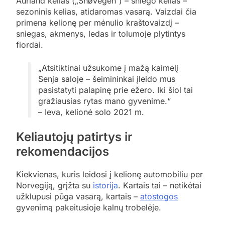
Aurland kelias („Snøvegen“) – sniego kelias –
sezoninis kelias, atidaromas vasarą. Vaizdai čia
primena kelionę per mėnulio kraštovaizdį –
sniegas, akmenys, ledas ir tolumoje plytintys
fiordai.
„Atsitiktinai užsukome į mažą kaimelį
Senja saloje – šeimininkai įleido mus
pasistatyti palapinę prie ežero. Iki šiol tai
gražiausias rytas mano gyvenime.“
– Ieva, kelionė solo 2021 m.
Keliautojų patirtys ir
rekomendacijos
Kiekvienas, kuris leidosi į kelionę automobiliu per
Norvegiją, grįžta su
istorija
. Kartais tai – netikėtai
užklupusi pūga vasarą, kartais –
atostogos
gyvenimą pakeitusioje kalnų trobelėje.