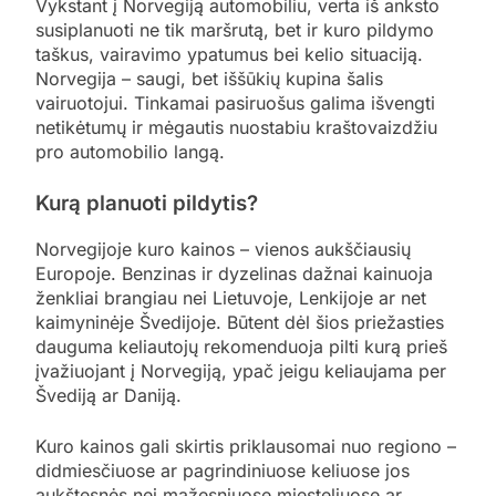
Vykstant į Norvegiją automobiliu, verta iš anksto
susiplanuoti ne tik maršrutą, bet ir kuro pildymo
taškus, vairavimo ypatumus bei kelio situaciją.
Norvegija – saugi, bet iššūkių kupina šalis
vairuotojui. Tinkamai pasiruošus galima išvengti
netikėtumų ir mėgautis nuostabiu kraštovaizdžiu
pro automobilio langą.
Kurą planuoti pildytis?
Norvegijoje kuro kainos – vienos aukščiausių
Europoje. Benzinas ir dyzelinas dažnai kainuoja
ženkliai brangiau nei Lietuvoje, Lenkijoje ar net
kaimyninėje Švedijoje. Būtent dėl šios priežasties
dauguma keliautojų rekomenduoja pilti kurą prieš
įvažiuojant į Norvegiją, ypač jeigu keliaujama per
Švediją ar Daniją.
Kuro kainos gali skirtis priklausomai nuo regiono –
didmiesčiuose ar pagrindiniuose keliuose jos
aukštesnės nei mažesniuose miesteliuose ar