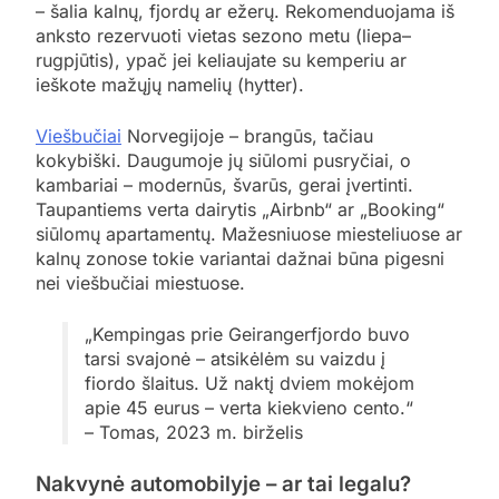
– šalia kalnų, fjordų ar ežerų. Rekomenduojama iš
anksto rezervuoti vietas sezono metu (liepa–
rugpjūtis), ypač jei keliaujate su kemperiu ar
ieškote mažųjų namelių (hytter).
Viešbučiai
Norvegijoje – brangūs, tačiau
kokybiški. Daugumoje jų siūlomi pusryčiai, o
kambariai – modernūs, švarūs, gerai įvertinti.
Taupantiems verta dairytis „Airbnb“ ar „Booking“
siūlomų apartamentų. Mažesniuose miesteliuose ar
kalnų zonose tokie variantai dažnai būna pigesni
nei viešbučiai miestuose.
„Kempingas prie Geirangerfjordo buvo
tarsi svajonė – atsikėlėm su vaizdu į
fiordo šlaitus. Už naktį dviem mokėjom
apie 45 eurus – verta kiekvieno cento.“
– Tomas, 2023 m. birželis
Nakvynė automobilyje – ar tai legalu?