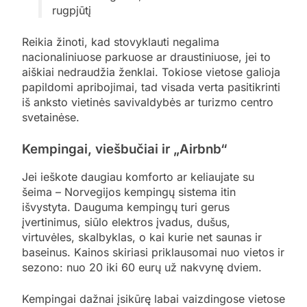
rugpjūtį
Reikia žinoti, kad stovyklauti negalima
nacionaliniuose parkuose ar draustiniuose, jei to
aiškiai nedraudžia ženklai. Tokiose vietose galioja
papildomi apribojimai, tad visada verta pasitikrinti
iš anksto vietinės savivaldybės ar turizmo centro
svetainėse.
Kempingai, viešbučiai ir „Airbnb“
Jei ieškote daugiau komforto ar keliaujate su
šeima – Norvegijos kempingų sistema itin
išvystyta. Dauguma kempingų turi gerus
įvertinimus, siūlo elektros įvadus, dušus,
virtuvėles, skalbyklas, o kai kurie net saunas ir
baseinus. Kainos skiriasi priklausomai nuo vietos ir
sezono: nuo 20 iki 60 eurų už nakvynę dviem.
Kempingai dažnai įsikūrę labai vaizdingose vietose