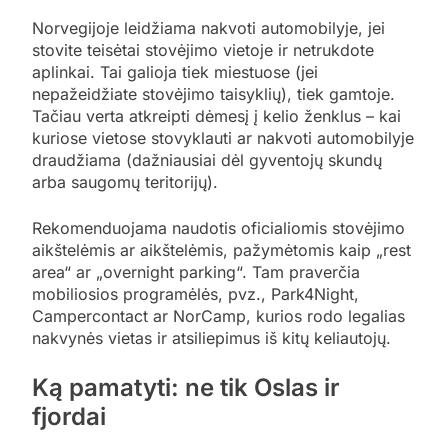
Norvegijoje leidžiama nakvoti automobilyje, jei
stovite teisėtai stovėjimo vietoje ir netrukdote
aplinkai. Tai galioja tiek miestuose (jei
nepažeidžiate stovėjimo taisyklių), tiek gamtoje.
Tačiau verta atkreipti dėmesį į kelio ženklus – kai
kuriose vietose stovyklauti ar nakvoti automobilyje
draudžiama (dažniausiai dėl gyventojų skundų
arba saugomų teritorijų).
Rekomenduojama naudotis oficialiomis stovėjimo
aikštelėmis ar aikštelėmis, pažymėtomis kaip „rest
area“ ar „overnight parking“. Tam praverčia
mobiliosios programėlės, pvz., Park4Night,
Campercontact ar NorCamp, kurios rodo legalias
nakvynės vietas ir atsiliepimus iš kitų keliautojų.
Ką pamatyti: ne tik Oslas ir
fjordai