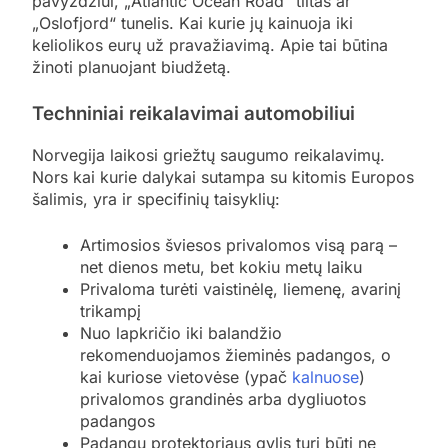
pavyzdžiui, „Atlantic Ocean Road“ tiltas ar
„Oslofjord“ tunelis. Kai kurie jų kainuoja iki
keliolikos eurų už pravažiavimą. Apie tai būtina
žinoti planuojant biudžetą.
Techniniai reikalavimai automobiliui
Norvegija laikosi griežtų saugumo reikalavimų.
Nors kai kurie dalykai sutampa su kitomis Europos
šalimis, yra ir specifinių taisyklių:
Artimosios šviesos privalomos visą parą –
net dienos metu, bet kokiu metų laiku
Privaloma turėti vaistinėlę, liemenę, avarinį
trikampį
Nuo lapkričio iki balandžio
rekomenduojamos žieminės padangos, o
kai kuriose vietovėse (ypač
kalnuose
)
privalomos grandinės arba dygliuotos
padangos
Padangų protektoriaus gylis turi būti ne