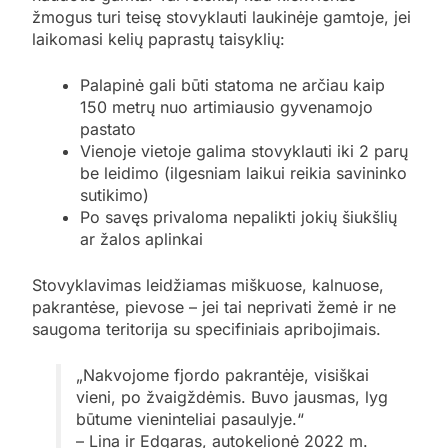
žmogus turi teisę stovyklauti laukinėje gamtoje, jei
laikomasi kelių paprastų taisyklių:
Palapinė gali būti statoma ne arčiau kaip
150 metrų nuo artimiausio gyvenamojo
pastato
Vienoje vietoje galima stovyklauti iki 2 parų
be leidimo (ilgesniam laikui reikia savininko
sutikimo)
Po savęs privaloma nepalikti jokių šiukšlių
ar žalos aplinkai
Stovyklavimas leidžiamas miškuose, kalnuose,
pakrantėse, pievose – jei tai neprivati žemė ir ne
saugoma teritorija su specifiniais apribojimais.
„Nakvojome fjordo pakrantėje, visiškai
vieni, po žvaigždėmis. Buvo jausmas, lyg
būtume vieninteliai pasaulyje.“
– Lina ir Edgaras, autokelionė 2022 m.