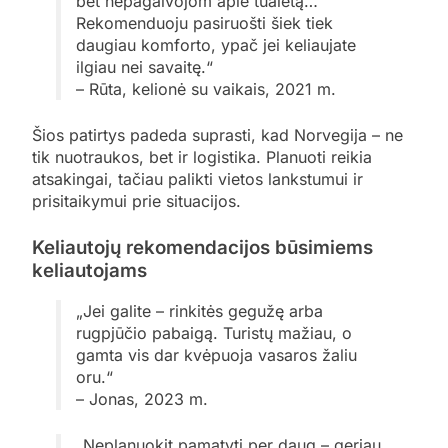
bet nepagalvojom apie tualetą…
Rekomenduoju pasiruošti šiek tiek
daugiau komforto, ypač jei keliaujate
ilgiau nei savaitę.“
– Rūta, kelionė su vaikais, 2021 m.
Šios patirtys padeda suprasti, kad Norvegija – ne
tik nuotraukos, bet ir logistika. Planuoti reikia
atsakingai, tačiau palikti vietos lankstumui ir
prisitaikymui prie situacijos.
Keliautojų rekomendacijos būsimiems
keliautojams
„Jei galite – rinkitės gegužę arba
rugpjūčio pabaigą. Turistų mažiau, o
gamta vis dar kvėpuoja vasaros žaliu
oru.“
– Jonas, 2023 m.
„Neplanuokit pamatyti per daug – geriau