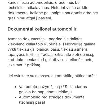
kurios liečia automobilius, draudimus bei
techninius reikalavimus. Neturint vieno ar kito
dokumento, kelionė gali baigtis baudomis arba net
grąžinimu atgal į pasienį.
Dokumentai kelionei automobiliu
Asmens dokumentas – pagrindinis daiktas
kiekvieno keliautojo kuprinėje. Į Norvegiją galima
vykti tiek su galiojančiu pasu, tiek su asmens
tapatybės kortele. Tačiau reikia atkreipti dėmesį,
kad dokumentas turi galioti visos kelionės metu,
įskaitant ir grįžimą.
Jei vykstate su nuosavu automobiliu, būtina turėti:
Vairuotojo pažymėjimą (ES standartas
galioja be papildomų leidimų)
Automobilio registracijos dokumentą
(techninį pasą)