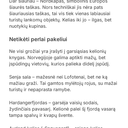
Dar šiauriau – Nordkapas, simbolinis Europos
šiaurės taškas. Nors techniškai jis nėra pats
šiauriausias taškas, tai vis tiek vienas labiausiai
turistų lankomų objektų. Kelias iki jo – ilgas, bet
nuotykių kupinas.
Netikėti perlai pakeliui
Ne visi grožiai yra įrašyti į garsiąsias kelionių
knygas. Norvegijoje galima aptikti mažų, bet
įspūdingų vietovių, kurios palieka didelį įspūdį.
Senja sala – mažesnė nei Lofotenai, bet ne ką
mažiau graži. Tai gamtos mylėtojų rojus, su mažai
turistų ir nepaprasta ramybe.
Hardangerfjordas – garsėja vaisių sodais,
žydinčiais pavasarį. Kelionė palei šį fjordą vasarą
tampa spalvų ir kvapų švente.