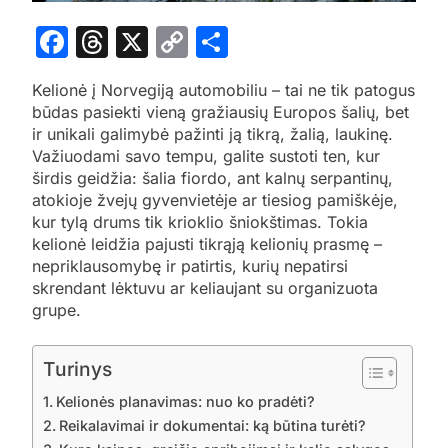
Facebook
Threads
X
Copy
Share
Link
Kelionė į Norvegiją automobiliu – tai ne tik patogus
būdas pasiekti vieną gražiausių Europos šalių, bet
ir unikali galimybė pažinti ją tikrą, žalią, laukinę.
Važiuodami savo tempu, galite sustoti ten, kur
širdis geidžia: šalia fiordo, ant kalnų serpantinų,
atokioje žvejų gyvenvietėje ar tiesiog pamiškėje,
kur tylą drums tik krioklio šniokštimas. Tokia
kelionė leidžia pajusti tikrąją kelionių prasmę –
nepriklausomybę ir patirtis, kurių nepatirsi
skrendant lėktuvu ar keliaujant su organizuota
grupe.
Turinys
Kelionės planavimas: nuo ko pradėti?
Reikalavimai ir dokumentai: ką būtina turėti?