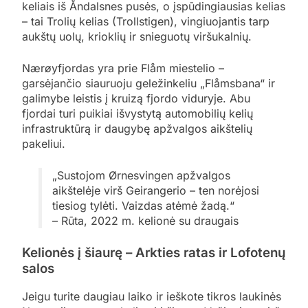
keliais iš Åndalsnes pusės, o įspūdingiausias kelias
– tai Trolių kelias (Trollstigen), vingiuojantis tarp
aukštų uolų, krioklių ir snieguotų viršukalnių.
Nærøyfjordas yra prie Flåm miestelio –
garsėjančio siauruoju geležinkeliu „Flåmsbana“ ir
galimybe leistis į kruizą fjordo viduryje. Abu
fjordai turi puikiai išvystytą automobilių kelių
infrastruktūrą ir daugybę apžvalgos aikštelių
pakeliui.
„Sustojom Ørnesvingen apžvalgos
aikštelėje virš Geirangerio – ten norėjosi
tiesiog tylėti. Vaizdas atėmė žadą.“
– Rūta, 2022 m. kelionė su draugais
Kelionės į šiaurę – Arkties ratas ir Lofotenų
salos
Jeigu turite daugiau laiko ir ieškote tikros laukinės