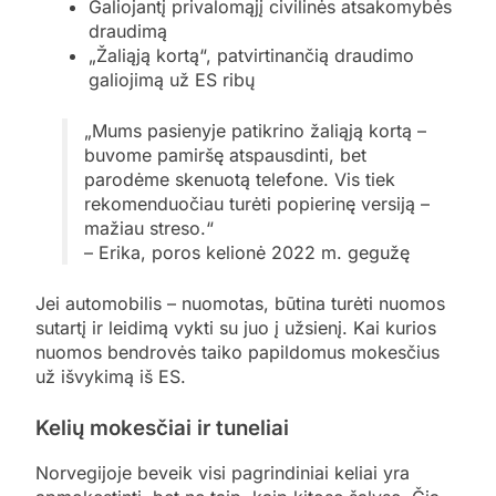
Galiojantį privalomąjį civilinės atsakomybės
draudimą
„Žaliąją kortą“, patvirtinančią draudimo
galiojimą už ES ribų
„Mums pasienyje patikrino žaliąją kortą –
buvome pamiršę atspausdinti, bet
parodėme skenuotą telefone. Vis tiek
rekomenduočiau turėti popierinę versiją –
mažiau streso.“
– Erika, poros kelionė 2022 m. gegužę
Jei automobilis – nuomotas, būtina turėti nuomos
sutartį ir leidimą vykti su juo į užsienį. Kai kurios
nuomos bendrovės taiko papildomus mokesčius
už išvykimą iš ES.
Kelių mokesčiai ir tuneliai
Norvegijoje beveik visi pagrindiniai keliai yra