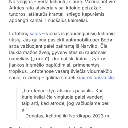
Norvegijos – verta keliauti į šiaurę. Važiuojant virš
Arkties rato atsiveria visai kitokie peizažai:
tundros, atšiaurūs krantai, sniego kepurėmis
apdengti kalnai ir nuošalūs kaimeliai.
Lofotenų
salos
– vienas iš įspūdingiausių kelionių
tikslų. Jas galima pasiekti automobiliu per Bodø
arba važiuojant palei pakrantę iš Narviko. Čia
laukia mažos žvejų gyvenvietės su raudonais
nameliais („rorbu“), dramatiški kalnai, žydros
įlankos ir smėlio paplūdimiai, primenantys
tropikus. Lofotenose vasarą šviečia vidurnakčio
saulė, o žiemą – galima stebėti
šiaurės pašvaistę
.
„Lofotenai – lyg atskiras pasaulis. Kai
kurie keliai čia vingiuoja palei vandenį
taip arti, kad atrodė, jog važiuojame per
jį.“
– Donatas, kelionė iki Nordkapo 2023 m.