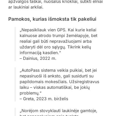
apžvalgos taškai, nuošalūs kriokliai, sutikti elniai
ar laukiniai arkliai.
Pamokos, kurias išmoksta tik pakeliui
„Nepasikliauk vien GPS. Kai kurie keliai
kalnuose atrodo trumpi žemėlapyje, bet
realiai gali būti nepravažiuojami arba
uždaryti dėl oro sąlygų. Tikrink kelių
informaciją kasdien.“
– Dainius, 2022 m.
„AutoPass sistema veikia puikiai, bet jei
nepasiruoši iš anksto, gali susidurti su
papildomais mokesčiais. Užsiregistravus
laiku – viskas automatiškai, be jokių
problemų.“
– Greta, 2023 m. birželis
„Norėjom stovyklauti laukinėje gamtoje,