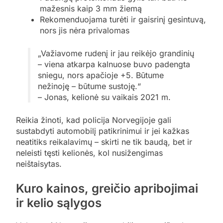
mažesnis kaip 3 mm žiemą
Rekomenduojama turėti ir gaisrinį gesintuvą,
nors jis nėra privalomas
„Važiavome rudenį ir jau reikėjo grandinių
– viena atkarpa kalnuose buvo padengta
sniegu, nors apačioje +5. Būtume
nežinoję – būtume sustoję.“
– Jonas, kelionė su vaikais 2021 m.
Reikia žinoti, kad policija Norvegijoje gali
sustabdyti automobilį patikrinimui ir jei kažkas
neatitiks reikalavimų – skirti ne tik baudą, bet ir
neleisti tęsti kelionės, kol nusižengimas
neištaisytas.
Kuro kainos, greičio apribojimai
ir kelio sąlygos