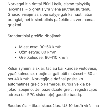
Norvegai itin rimtai žiūri į kelių eismo taisyklių
laikymąsi – o greitis yra viena jautriausių temų.
Greičio viršijimas šioje šalyje gali kainuoti labai
brangiai, net ir simbolinis pažeidimas vertinamas
griežtai.
Standartiniai greičio ribojimai:
Miestuose: 30–50 km/h
Užmiestyje: 80 km/h
Greitkeliuose: 90–110 km/h
Keliai žymimi aiškiai, tačiau kai kuriose vietovėse,
ypač kalnuose, ribojimai gali būti mažesni – 60 ar
net 40 km/h. Norvegijoje dažnai pasitaiko
automatinės greičio kameros, kurios veikia be
jokio įspėjimo. Jei pažeidžiate greitį, registracijos
adresu (ar EPC sistemoje) gausite baudą.
Baudos čia – tikrai skaudžios. Už 10 km/h viršijimą